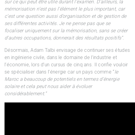
sur ce qui peut être utile durant l’examen. D’ailleurs, la
mémorisation n’est pas l’élément le plus important, car
c’est une question aussi d’organisation et de gestion de
ses différentes activités. Je ne pense pas que se
focaliser uniquement sur la mémorisation, sans se créer
d’autres occupations, donnerait des résultats positifs”.
Désormais, Adam Talbi envisage de continuer ses études
en ingénierie civile, dans le domaine de l’industrie et
l’économie, lors d’un cursus de cinq ans. Il confie vouloir
se spécialiser dans l’énergie car un pays comme “
le
Maroc a beaucoup de potentiels en termes d’énergie
solaire et cela peut nous aider à évoluer
considérablement.”