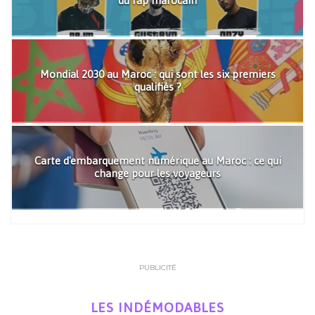
du rap marocain
Mondial 2030 au Maroc : qui sont les six premiers
qualifiés ?
Carte d'embarquement numérique au Maroc : ce qui
change pour les voyageurs
PUBLICITÉ
LES INDÉMODABLES