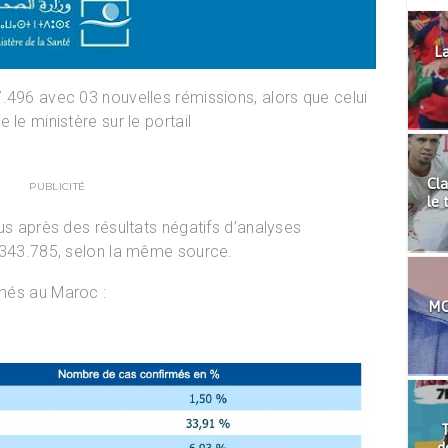
La
.496 avec 03 nouvelles rémissions, alors que celui
 le ministère sur le portail
Cla
PUBLICITÉ
le 
us après des résultats négatifs d’analyses
à 343.785, selon la même source.
rmés au Maroc :
MO
T
d