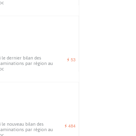
oc
i le dernier bilan des
53
aminations par région au
oc
i le nouveau bilan des
484
aminations par région au
oc