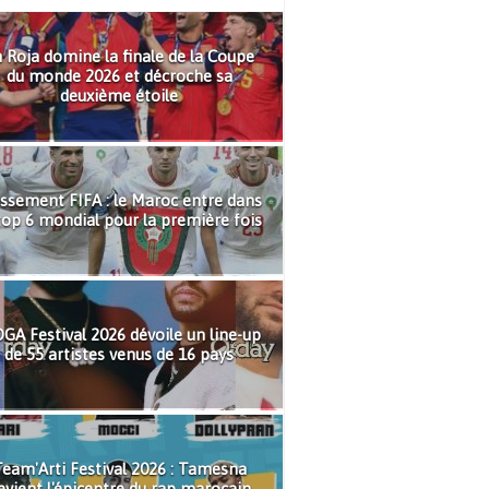
 Roja domine la finale de la Coupe
du monde 2026 et décroche sa
deuxième étoile
ssement FIFA : le Maroc entre dans
top 6 mondial pour la première fois
GA Festival 2026 dévoile un line-up
de 55 artistes venus de 16 pays
eam'Arti Festival 2026 : Tamesna
evient l'épicentre du rap marocain