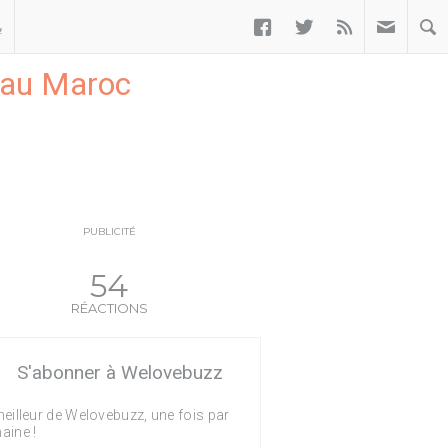



ب
n au Maroc
PUBLICITÉ
54
RÉACTIONS
S'abonner à Welovebuzz
eilleur de Welovebuzz, une fois par
aine !