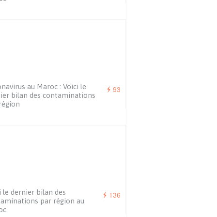
navirus au Maroc : Voici le
93
ier bilan des contaminations
région
i le dernier bilan des
136
aminations par région au
oc