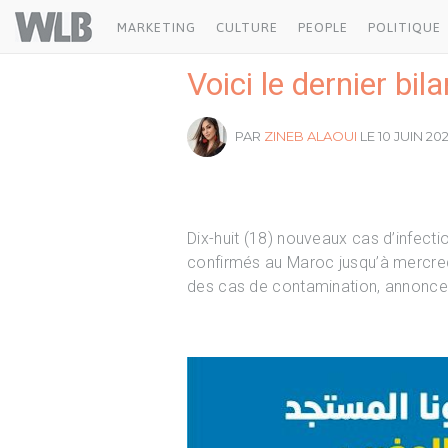
Welovebuzz
MARKETING
CULTURE
PEOPLE
POLITIQUE
Voici le dernier b
PAR
ZINEB ALAOUI
LE 10 JUIN 202
Dix-huit (18) nouveaux cas d’infect
confirmés au Maroc jusqu’à mercredi
des cas de contamination, annonce l