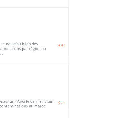
i le nouveau bilan des
64
aminations par région au
oc
navirus : Voici le dernier bilan
89
contaminations au Maroc