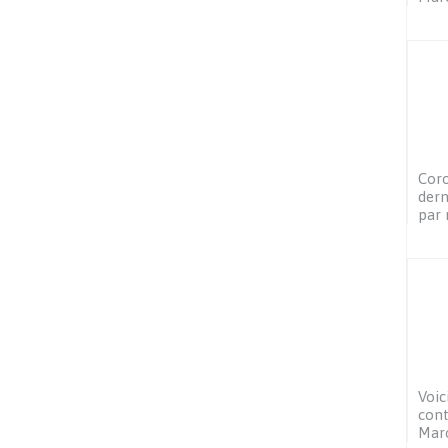
Coro
dern
par 
Voic
cont
Mar