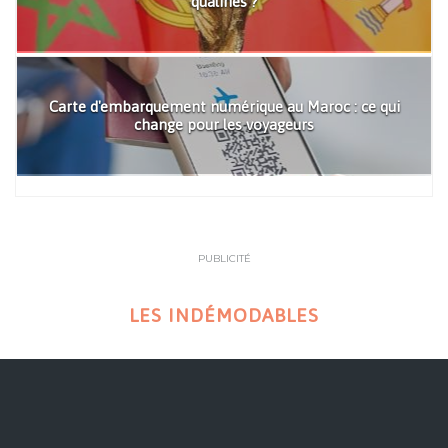
qualifiés ?
Carte d'embarquement numérique au Maroc : ce qui
change pour les voyageurs
PUBLICITÉ
LES INDÉMODABLES