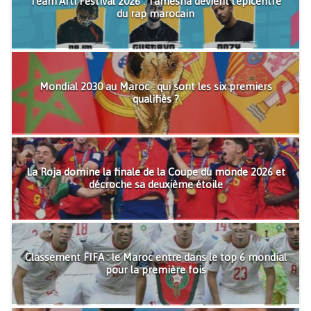
Team'Arti Festival 2026 : Tamesna devient l'épicentre
du rap marocain
Mondial 2030 au Maroc : qui sont les six premiers
qualifiés ?
La Roja domine la finale de la Coupe du monde 2026 et
décroche sa deuxième étoile
Classement FIFA : le Maroc entre dans le top 6 mondial
pour la première fois