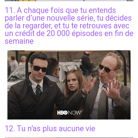
11. A chaque fois que tu entends
parler d’une nouvelle série, tu décides
de la regarder, et tu te retrouves avec
un crédit de 20 000 épisodes en fin de
semaine
12. Tu n’as plus aucune vie