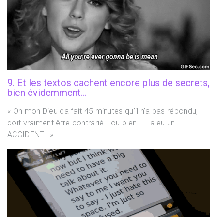
9. Et les textos cachent encore plus de secrets,
bien évidemment…
« Oh mon Dieu ça fait 45 minutes qu’il n’a pas répondu, il
doit vraiment être contrarié… ou bien… Il a eu un
ACCIDENT ! »