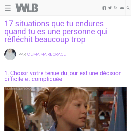
☰
Welovebuzz



17 situations que tu endures
quand tu es une personne qui
réfléchit beaucoup trop
PAR
OUMAIMA REGRAGUI
1. Choisir votre tenue du jour est une décision
difficile et compliquée