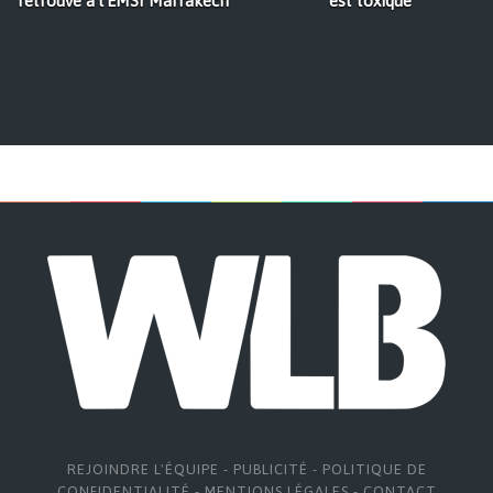
retrouve à l'EMSI Marrakech
est toxique
REJOINDRE L'ÉQUIPE
-
PUBLICITÉ
-
POLITIQUE DE
CONFIDENTIALITÉ
-
MENTIONS LÉGALES
-
CONTACT