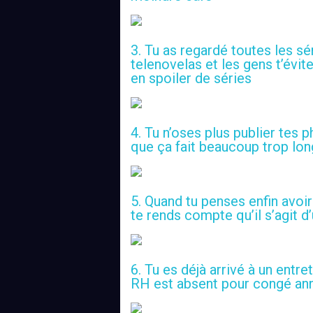
3. Tu as regardé toutes les sé
telenovelas et les gens t’évi
en spoiler de séries
4. Tu n’oses plus publier tes
que ça fait beaucoup trop lon
5. Quand tu penses enfin avoir
te rends compte qu’il s’agit 
6. Tu es déjà arrivé à un entr
RH est absent pour congé an