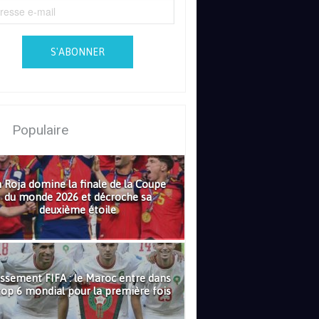
S'ABONNER
Populaire
 Roja domine la finale de la Coupe
du monde 2026 et décroche sa
deuxième étoile
ssement FIFA : le Maroc entre dans
top 6 mondial pour la première fois