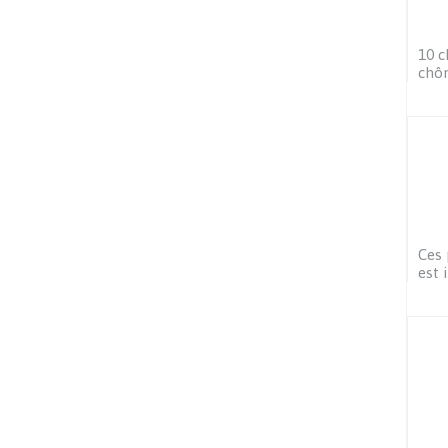
10 c
chô
Ces 
est 