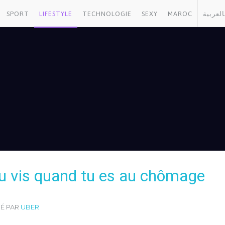
SPORT
LIFESTYLE
TECHNOLOGIE
SEXY
MAROC
العربية
tu vis quand tu es au chômage
SÉ PAR
UBER