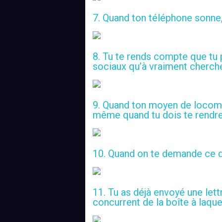
7. Quand ton téléphone sonne, 
8. Tu te rends compte que tu 
sociaux qu’à vraiment cherch
9. Quand ton moyen de locomo
même quand tu dois te rendre à
10. Quand on te demande ce qu
11. Tu as déjà envoyé une let
concurrent de la boîte à laque