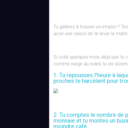
Tu galères à trouver un emploi ? Tes 
avoir une raison de te lever le matin
Si voilà quelques mois déjà que tu
comme neige au soleil, tu vis sûreme
1. Tu repousses l’heure à laqu
proches te harcèlent pour trou
2. Tu comptes le nombre de pi
monnaie et tu montes un busin
moindre café