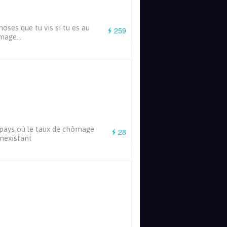
hoses que tu vis si tu es au
259
mage…
pays où le taux de chômage
28
inexistant