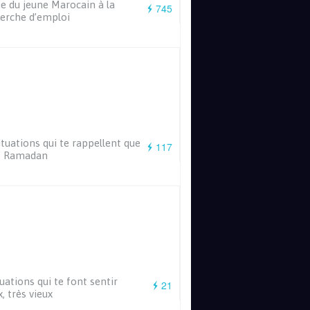
ie du jeune Marocain à la
745
erche d’emploi
ituations qui te rappellent que
117
st Ramadan
tuations qui te font sentir
21
x, très vieux