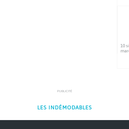
10 s
maro
PUBLICITÉ
LES INDÉMODABLES