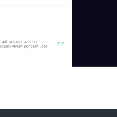
ituations que tous les
41
cains vivent pendant l’été