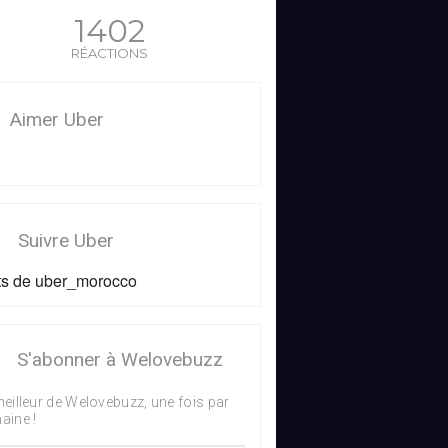
1402
RÉACTIONS
Aimer Uber
Suivre Uber
s de uber_morocco
S'abonner à Welovebuzz
eilleur de Welovebuzz, une fois par
aine !