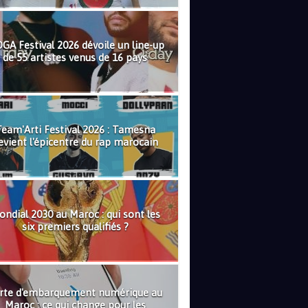
GA Festival 2026 dévoile un line-up
de 55 artistes venus de 16 pays
eam'Arti Festival 2026 : Tamesna
evient l'épicentre du rap marocain
ndial 2030 au Maroc : qui sont les
six premiers qualifiés ?
rte d'embarquement numérique au
Maroc : ce qui change pour les