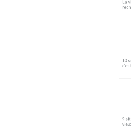
La v
rech
10 s
c’e
9 si
vieu