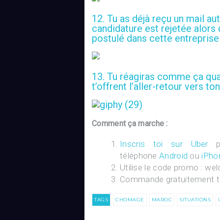
12. Tu as déjà reçu un mail a
candidature est rejetée alors
postulé dans cette entreprise
13. Tu réagiras comme ça qu
t’offrent l’aller-retour vers to
Comment ça marche :
Inscris toi sur Uber
pu
téléphone
Android
ou
iPho
Utilise le code promo :
wel
Commande gratuitement ton
TAGS
CHOMAGE
MAROC
SITUATIONS