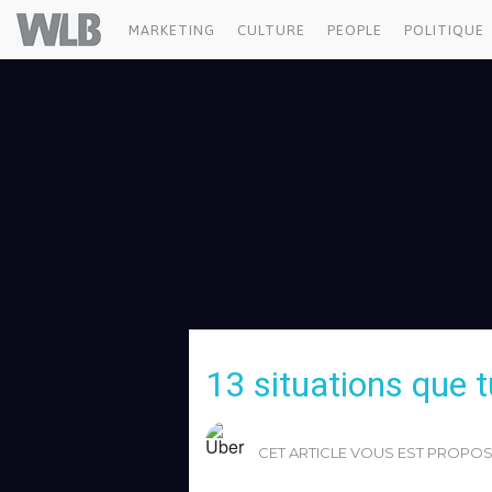
Uber
Welovebuzz
MARKETING
CULTURE
PEOPLE
POLITIQUE
13 situations que 
CET ARTICLE VOUS EST PROPO