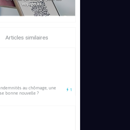
voyageurs
Articles similaires
indemnités au chômage, une
1
se bonne nouvelle ?