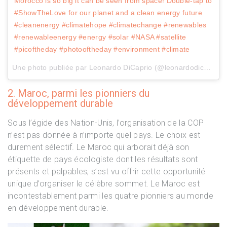
Morocco is so big it can be seen from space! Double-tap to
#ShowTheLove for our planet and a clean energy future
#cleanenergy #climatehope #climatechange #renewables
#renewableenergy #energy #solar #NASA #satellite
#picoftheday #photooftheday #environment #climate
Une photo publiée par Leonardo DiCaprio (@leonardodicaprio) le
2. Maroc, parmi les pionniers du
développement durable
Sous l’égide des Nation-Unis, l’organisation de la COP
n’est pas donnée à n’importe quel pays. Le choix est
durement sélectif. Le Maroc qui arborait déjà son
étiquette de pays écologiste dont les résultats sont
présents et palpables, s’est vu offrir cette opportunité
unique d’organiser le célèbre sommet. Le Maroc est
incontestablement parmi les quatre pionniers au monde
en développement durable.