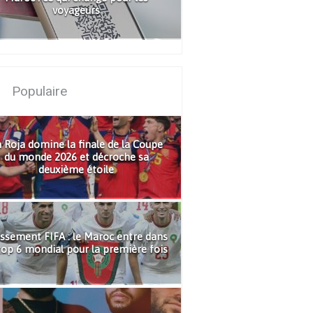
voyageurs
Populaire
 Roja domine la finale de la Coupe
du monde 2026 et décroche sa
deuxième étoile
ssement FIFA : le Maroc entre dans
top 6 mondial pour la première fois