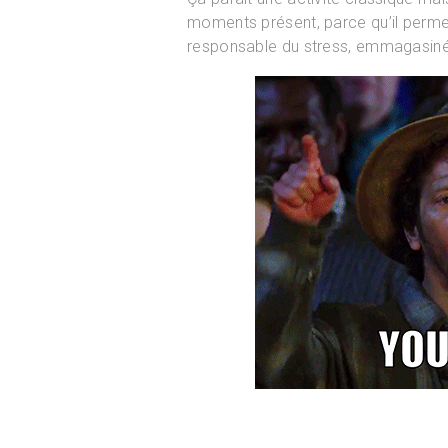
moments présent, parce qu’il perme
responsable du stress, emmagasiné