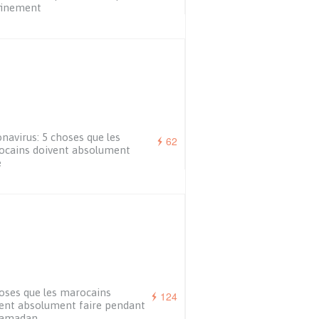
finement
navirus: 5 choses que les
62
ocains doivent absolument
e
oses que les marocains
124
ent absolument faire pendant
Ramadan