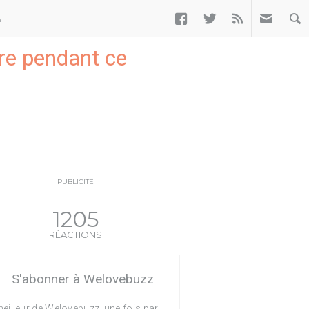



ة
re pendant ce
PUBLICITÉ
1205
RÉACTIONS
S'abonner à Welovebuzz
eilleur de Welovebuzz, une fois par