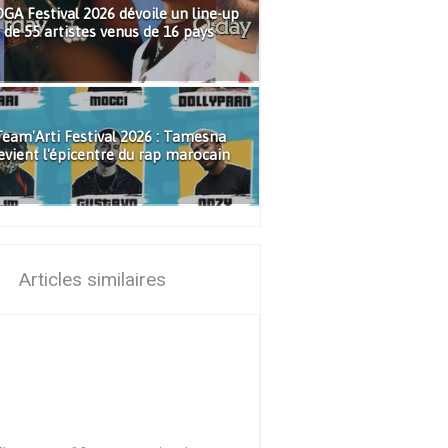
GA Festival 2026 dévoile un line-up
de 55 artistes venus de 16 pays
eam'Arti Festival 2026 : Tamesna
evient l'épicentre du rap marocain
Articles similaires