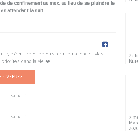
de de confinement au max, au lieu de se plaindre le
 en attendant la nuit.

re, d'écriture et de cuisine internationale. Mes
7 ch
Nute
priorités dans la vie ❤️
ELOVEBUZZ
PUBLICITÉ
9 me
PUBLICITÉ
Maro
202