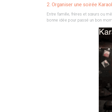
2. Organiser une soirée Karao
Entre famille, frères et sœurs ou m
bonne idée pour passé un bon mome