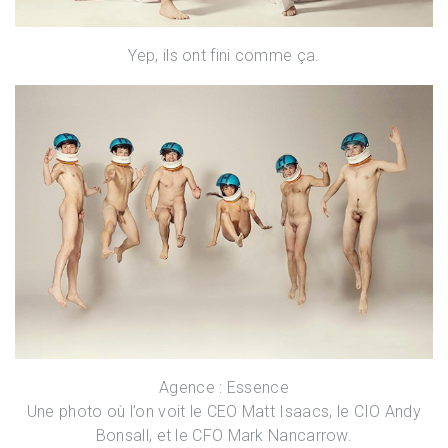
Yep, ils ont fini comme ça.
Agence :
Essence
Une photo où l’on voit le CEO Matt Isaacs, le CIO Andy
Bonsall, et le CFO Mark Nancarrow.