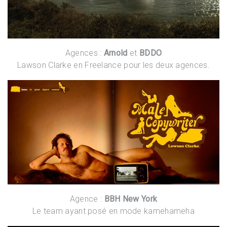
Agences :
Arnold
et
BDDO
Lawson Clarke en Freelance pour les deux agences.
Agence :
BBH New York
Le team ayant posé en mode kamehameha