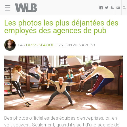
☰
Welovebuzz



Les photos les plus déjantées des
employés des agences de pub
PAR
DRISS SLAOUI
LE 23 JUIN 2013 À 20:39
Des photos officielles des équipes d’entreprises, on en
voit souvent. Seulement, quand il s’agit d’une agence de