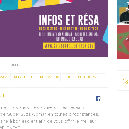
T
d
Mo
PUBLICITÉ
ANCA
EM LYON
FORUM
MAROC
MODE
PHOTOGRAPHIE
ui

me, mais aussi très active sur les réseaux
votre Super Buzz Woman en toutes circonstances.
osité à bon escient afin de vous offrir le meilleur
WELOVEYOU !