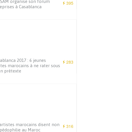
NSAM organise son forum
395
eprises à Casablanca
ablanca 2017 : 6 jeunes
283
stes marocains à ne rater sous
n prétexte
artistes marocains disent non
316
 pédophilie au Maroc