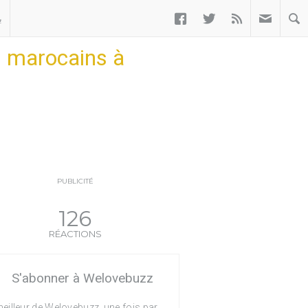



ب
es marocains à
PUBLICITÉ
126
RÉACTIONS
S'abonner à Welovebuzz
eilleur de Welovebuzz, une fois par