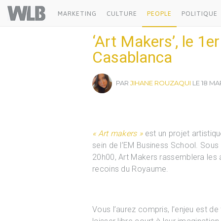
Welovebuzz
MARKETING
CULTURE
PEOPLE
POLITIQUE
‘Art Makers’, le 1e
Casablanca
PAR
JIHANE ROUZAQUI
LE 18 MAR
« Art makers »
est un projet artistiq
sein de l’EM Business School. Sous 
20h00, Art Makers rassemblera les a
recoins du Royaume.
Vous l’aurez compris, l’enjeu est de