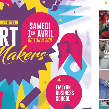
La
Cla
le 
MO