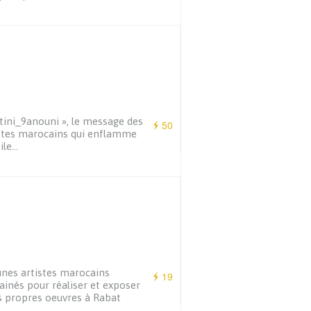
tini_9anouni », le message des
50
stes marocains qui enflamme
oile…
unes artistes marocains
19
ainés pour réaliser et exposer
s propres oeuvres à Rabat