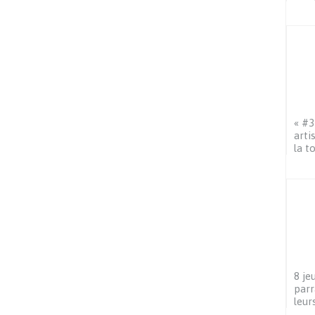
« #3
arti
la t
8 je
parr
leur