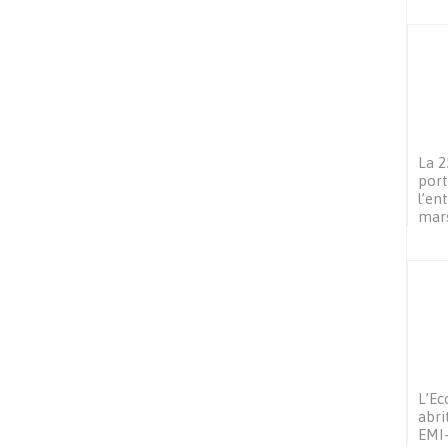
La 2
port
l’en
mar
L’Ec
abri
EMI-