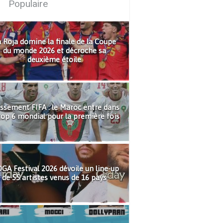
Populaire
 Roja domine la finale de la Coupe
du monde 2026 et décroche sa
deuxième étoile
ssement FIFA : le Maroc entre dans
top 6 mondial pour la première fois
GA Festival 2026 dévoile un line-up
de 55 artistes venus de 16 pays