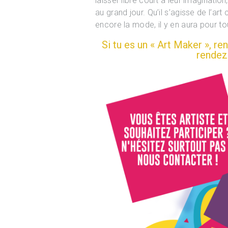
laisser libre court à leur imaginati
au grand jour. Qu’il s’agisse de l’art 
encore la mode, il y en aura pour to
Si tu es un « Art Maker », ren
rendez