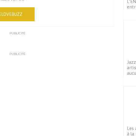
L’E
entr
ELOVEBUZZ
PUBLICITÉ
PUBLICITÉ
Jazz
arti
aucu
Les 
à la