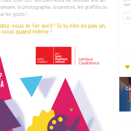
on, mais SURTOUT leur permettre de dévoiler leur art
sem
culinaire, la photographie, la peinture, les graffitis ou
us les goûts !
dez-vous le 1er avril ! Si tu n’en es pas un,
-vous quand même !
Ca