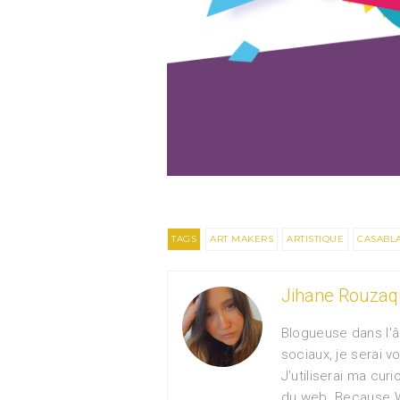
TAGS
ART MAKERS
ARTISTIQUE
CASABL
Jihane Rouzaq
Blogueuse dans l'â
sociaux, je serai 
J’utiliserai ma curi
du web. Because 