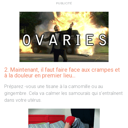
PUBLICITÉ
2. Maintenant, il faut faire face aux crampes et
à la douleur en premier lieu…
Préparez -vous une tisane à la camomille ou au
gingembre. Cela va calmer les samouraïs qui s’entraînent
dans votre utérus.