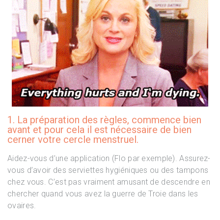
1. La préparation des règles, commence bien
avant et pour cela il est nécessaire de bien
cerner votre cercle menstruel.
Aidez-vous d’une application (Flo par exemple). Assurez-
vous d’avoir des serviettes hygiéniques ou des tampons
chez vous. C’est pas vraiment amusant de descendre en
chercher quand vous avez la guerre de Troie dans les
ovaires.