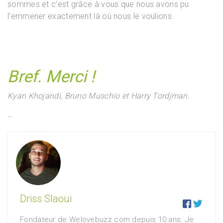
sommes et c’est grâce à vous que nous avons pu
l’emmener exactement là où nous le voulions.
Bref. Merci !
Kyan Khojandi, Bruno Muschio et Harry Tordjman.
–
Driss Slaoui


Fondateur de Welovebuzz.com depuis 10 ans. Je