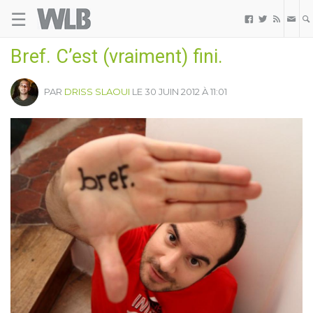
☰
Welovebuzz



Bref. C’est (vraiment) fini.
PAR
DRISS SLAOUI
LE 30 JUIN 2012 À 11:01