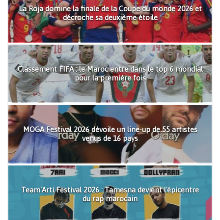
La Roja domine la finale de la Coupe du monde 2026 et
décroche sa deuxième étoile
Classement FIFA : le Maroc entre dans le top 6 mondial
pour la première fois
MOGA Festival 2026 dévoile un line-up de 55 artistes
venus de 16 pays
Team'Arti Festival 2026 : Tamesna devient l'épicentre
du rap marocain