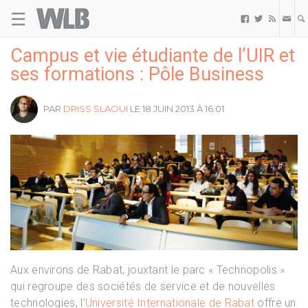
☰
Welovebuzz



Campus et vie étudiante de l’UIR et
ses formations : Pôle Business
PAR
DRISS SLAOUI
LE 18 JUIN 2013 À 16:01
Aux environs de Rabat, jouxtant le parc « Technopolis »
qui regroupe des sociétés de service et de nouvelles
technologies, l’
Université Internationale de Rabat
offre un