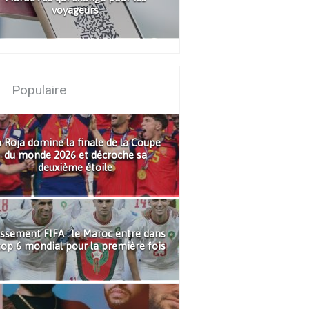
voyageurs
Populaire
 Roja domine la finale de la Coupe
du monde 2026 et décroche sa
deuxième étoile
ssement FIFA : le Maroc entre dans
top 6 mondial pour la première fois