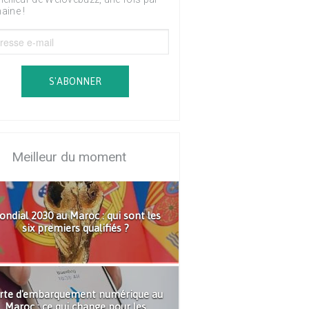
aine !
S'ABONNER
Meilleur du moment
ndial 2030 au Maroc : qui sont les
six premiers qualifiés ?
rte d'embarquement numérique au
Maroc : ce qui change pour les