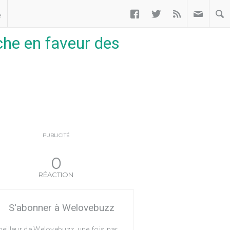



ب
che en faveur des
PUBLICITÉ
0
RÉACTION
S'abonner à Welovebuzz
eilleur de Welovebuzz, une fois par