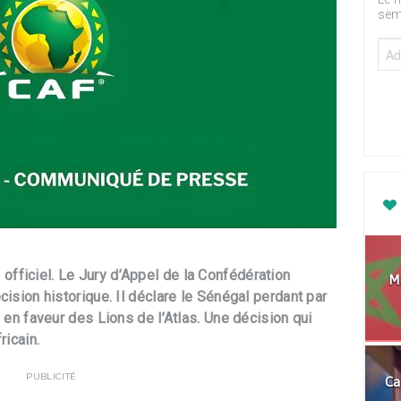
sem
fficiel. Le Jury d’Appel de la Confédération
Mo
cision historique. Il déclare le Sénégal perdant par
é en faveur des Lions de l’Atlas. Une décision qui
ricain.
PUBLICITÉ
Ca