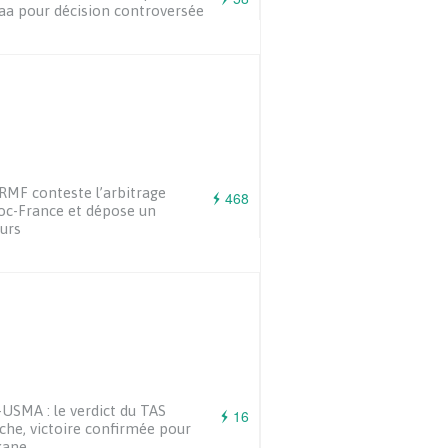
aa pour décision controversée
RMF conteste l’arbitrage
468
c-France et dépose un
urs
USMA : le verdict du TAS
16
che, victoire confirmée pour
kane