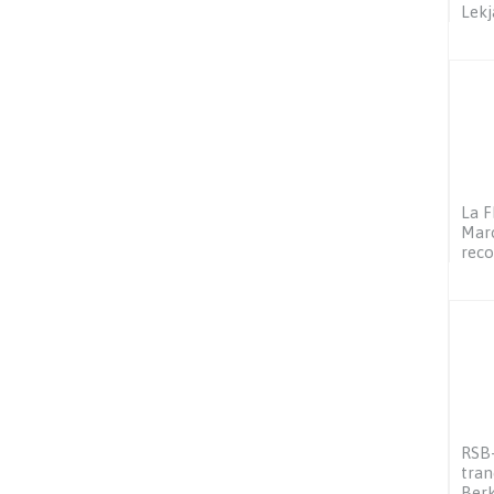
Lekj
La F
Maro
reco
RSB-
tran
Ber