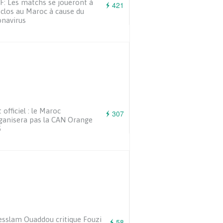
: Les matchs se joueront à
421
 clos au Maroc à cause du
navirus
t officiel : le Maroc
307
ganisera pas la CAN Orange
5
sslam Ouaddou critique Fouzi
58