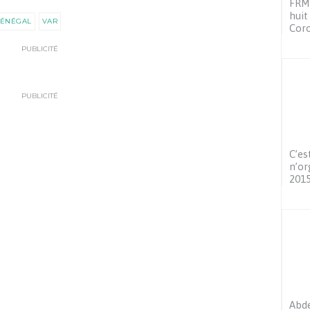
FRMF
huit
SÉNÉGAL
VAR
Coro
PUBLICITÉ
PUBLICITÉ
C’es
n’or
201
Abde