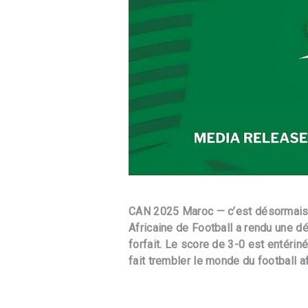
CAN 2025 Maroc — c’est désormais o
Africaine de Football a rendu une dé
forfait. Le score de 3-0 est entérin
fait trembler le monde du football af