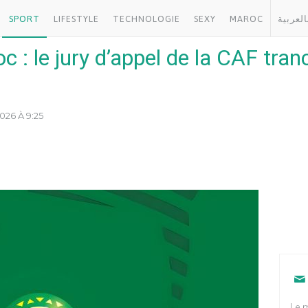
SPORT
LIFESTYLE
TECHNOLOGIE
SEXY
MAROC
العربية
: le jury d’appel de la CAF tran
026 À 9:25
Le m