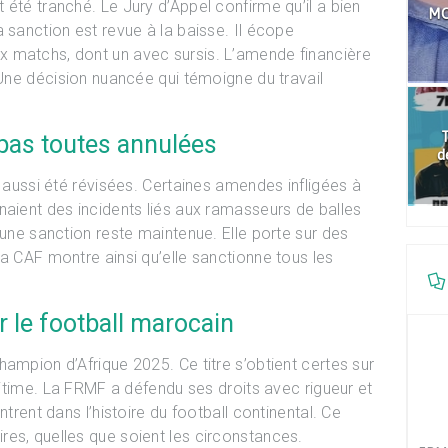
été tranché. Le Jury d’Appel confirme qu’il a bien
MO
 sanction est revue à la baisse. Il écope
 matchs, dont un avec sursis. L’amende financière
 Une décision nuancée qui témoigne du travail
T
pas toutes annulées
d
t aussi été révisées. Certaines amendes infligées à
naient des incidents liés aux ramasseurs de balles
 une sanction reste maintenue. Elle porte sur des
La CAF montre ainsi qu’elle sanctionne tous les
r le football marocain
ampion d’Afrique 2025. Ce titre s’obtient certes sur
égitime. La FRMF a défendu ses droits avec rigueur et
ntrent dans l’histoire du football continental. Ce
es, quelles que soient les circonstances.