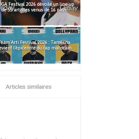
GA Festival 2026 dévoile un line-up
de 55 artistes venus de 16 pays
eam'Arti Festival 2026 : Tamesna
evient l'épicentre du rap marocain
Articles similaires