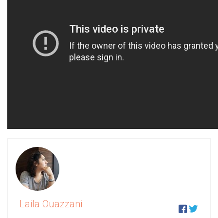
Laila Ouazzani

