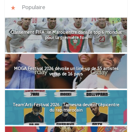
Populaire
Classement FIFA : le Maroc entre dans le top 6 mondial
pour la première fois
MOGA Festival 2026 dévoile un line-up de 55 artistes
venus de 16 pays
Team'Arti Festival 2026 : Tamesna devient l'épicentre
du rap marocain