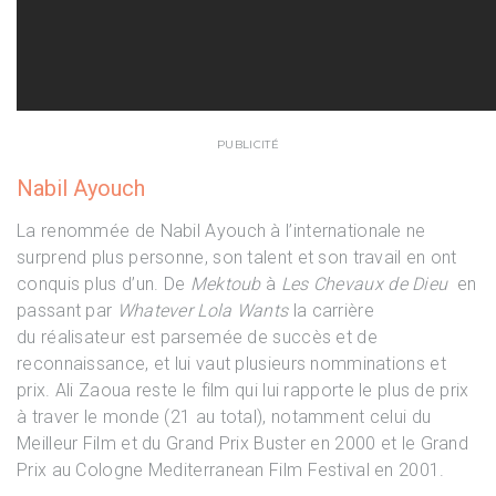
PUBLICITÉ
Nabil Ayouch
La renommée de Nabil Ayouch à l’internationale ne
surprend plus personne, son talent et son travail en ont
conquis plus d’un. De
Mektoub
à
Les Chevaux de Dieu
en
passant par
Whatever Lola Wants
la carrière
du réalisateur est parsemée de succès et de
reconnaissance, et lui vaut plusieurs nomminations et
prix. Ali Zaoua reste le film qui lui rapporte le plus de prix
à traver le monde (21 au total), notamment celui du
Meilleur Film et du Grand Prix Buster en 2000 et le Grand
Prix au Cologne Mediterranean Film Festival en 2001.