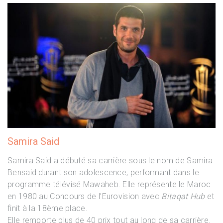
Samira Said
Samira Said a débuté sa carrière sous le nom de Samira
Bensaid durant son adolescence, performant dans le
programme télévisé Mawaheb. Elle représente le Maroc
en 1980 au Concours de l’Eurovision avec
Bitaqat Hub
et
finit à la 18ème place.
Elle remporte plus de 40 prix tout au long de sa carrière.