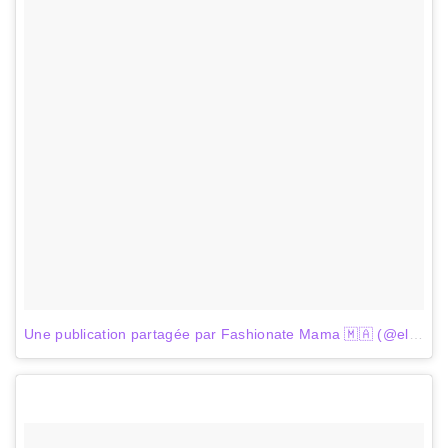
Une publication partagée par Fashionate Mama 🇲🇦 (@elidrissi_ghandouri_meryam)