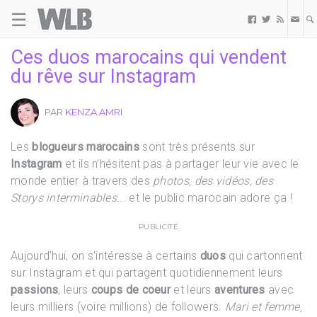
☰
Welovebuzz



Ces duos marocains qui vendent
du rêve sur Instagram
PAR
KENZA AMRI
Les
blogueurs marocains
sont très présents sur
Instagram
et ils n’hésitent pas à partager leur vie avec le
monde entier à travers des
photos, des vidéos, des
Storys interminables.
.. et le public marocain adore ça !
PUBLICITÉ
Aujourd’hui, on s’intéresse à certains
duos
qui cartonnent
sur Instagram et qui partagent quotidiennement leurs
passions
, leurs
coups de coeur
et leurs
aventures
avec
leurs milliers (voire millions) de followers.
Mari et femme,