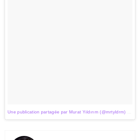
Une publication partagée par Murat Yıldırım (@mrtyldrm)
le
14 