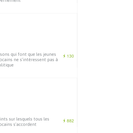
vernement
isons qui font que les jeunes
130
cains ne s’intéressent pas à
olitique
ints sur lesquels tous les
882
cains s’accordent