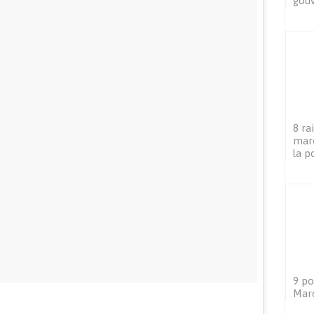
gou
8 ra
maro
la p
9 po
Maro