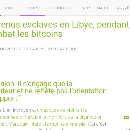
SPORT
LIFESTYLE
TECHNOLOGIE
SEXY
MAROC
العربية
enus esclaves en Libye, pendant
at les bitcoins
 NOVEMBRE 2017 À 18:59 - 292 RÉACTIONS
inion. Il n’engage que la
teur et ne reflète pas l’orientation
pport.”
e bien incroyable,
un accusé de viol fait la
rsonnes ont trouvé la mort lors de la distribution
nt Marocain interdit la monnaie virtuelle
. Oui c’est
Le m