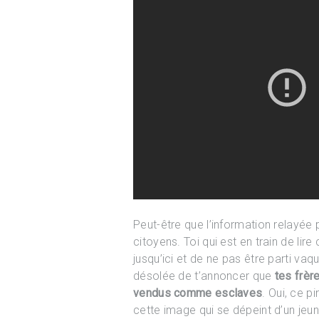
Peut-être que l’information relayée
citoyens. Toi qui est en train de lire
jusqu’ici et de ne pas être parti va
désolée de t’annoncer que
tes frèr
vendus comme esclaves
. Oui, ce p
cette image qui se dépeint d’un jeu