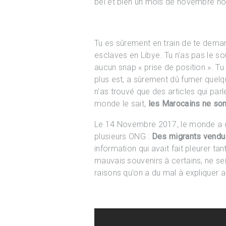
bel et bien un mois de novembre no
Tu es sûrement en train de te deman
esclaves en Libye. Tu n’as pas le sou
aucun snap « prise de position ». Tu
plus est, a sûrement dû fumer quelq
n’as trouvé que des articles qui par
monde le sait,
les Marocains ne sont
Le 14 Novembre 2017, le monde a d
plusieurs ONG :
Des migrants vendu
information qui avait fait pleurer ta
mauvais souvenirs à certains, ne s
raisons qu’on a du mal à expliquer a