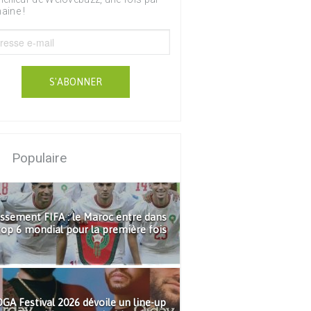
aine !
S'ABONNER
Populaire
ssement FIFA : le Maroc entre dans
top 6 mondial pour la première fois
GA Festival 2026 dévoile un line-up