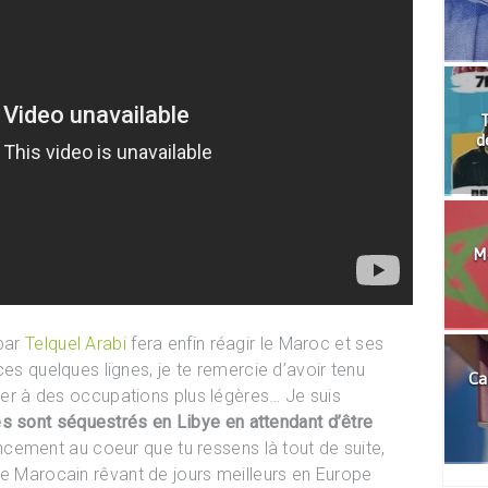
T
d
Mo
 par
Telquel Arabi
fera enfin réagir le Maroc et ses
 ces quelques lignes, je te remercie d’avoir tenu
Ca
quer à des occupations plus légères… Je suis
es sont séquestrés en Libye en attendant d’être
incement au coeur que tu ressens là tout de suite,
ne Marocain rêvant de jours meilleurs en Europe