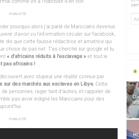
rmal comme on a l’habitude d’en voir.
sem
PUBLICITÉ
der pourquoi alors j’ai parlé de Marocains devenus
venir d’avoir vu l’information circuler sur facebook,
 te dis que cette fausse rédactrice et amatrice qui
ue chose de pas net. T’as cherché sur google et tu
lent
« d’africains réduits à l’esclavage »
et tout le
 pas africains !
écouvert avec stupeur une réalité connue par
s sur des marchés aux esclaves en Libye.
Cette
nt de personnes, rager tant d’autres, et rappeler de
Cla
emble pas avoir indigné les Marocains pour des
le 
ujourd’hui.
PUBLICITÉ
MO