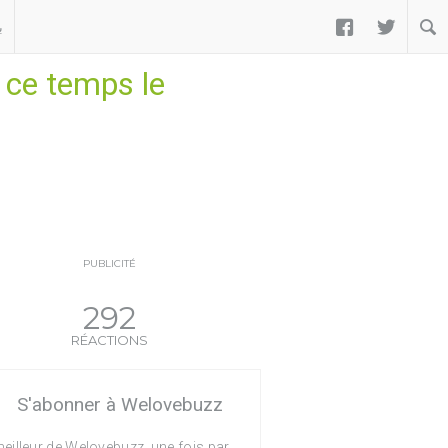


ب
 ce temps le
PUBLICITÉ
292
RÉACTIONS
S'abonner à Welovebuzz
eilleur de Welovebuzz, une fois par