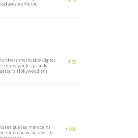
18
esclaves au Maroc
its divers marocains dignes
32
re repris par les grands
isateurs Hollywoodiens
hoses que les marocains
330
ndent du nouveau chef du