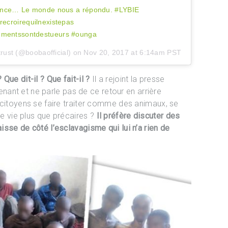
ilence… Le monde nous a répondu. #LYBIE
recroirequilnexistepas
nementssontdestueurs #ounga
rust (@boobaofficial) on
Nov 20, 2017 at 6:14am PST
Que dit-il ? Que fait-il ?
Il a rejoint la presse
ant et ne parle pas de ce retour en arrière
es citoyens se faire traiter comme des animaux, se
de vie plus que précaires ?
Il préfère discuter des
aisse de côté l’esclavagisme qui lui n’a rien de