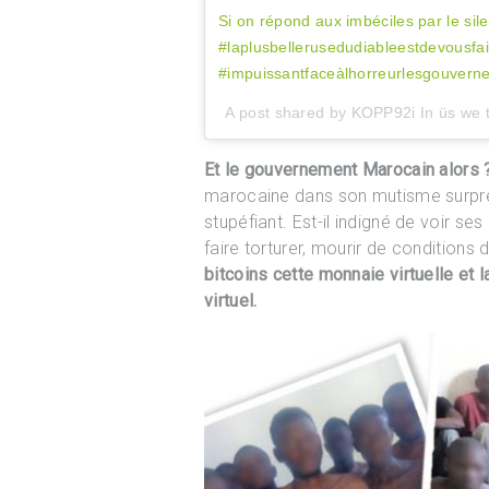
Si on répond aux imbéciles par le s
#laplusbellerusedudiableestdevousfai
#impuissantfaceàlhorreurlesgouver
A post shared by KOPP92i In üs we t
Et le gouvernement Marocain alors ? 
marocaine dans son mutisme surpren
stupéfiant. Est-il indigné de voir s
faire torturer, mourir de conditions 
bitcoins cette monnaie virtuelle et l
virtuel.