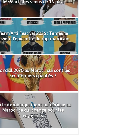
de 55 artistes venus de 16 pays
eam'Arti Festival 2026 : Tamesna
evient l'épicentre du rap marocain
ndial 2030 au Maroc : qui sont les
six premiers qualifiés ?
rte d'embarquement numérique au
Maroc : ce qui change pour les
voyageurs