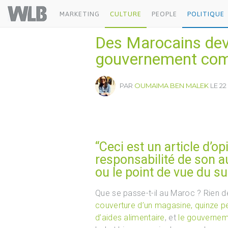
Welovebuzz
MARKETING
CULTURE
PEOPLE
POLITIQUE
Des Marocains dev
gouvernement comb
PAR
OUMAIMA BEN MALEK
LE 22
“Ceci est un article d’op
responsabilité de son au
ou le point de vue du su
Que se passe-t-il au Maroc ? Rien d
couverture d’un magasine,
quinze pe
d’aides alimentaire
, et
le gouverneme