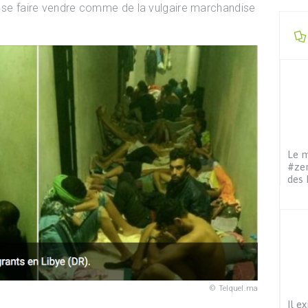
à se faire vendre comme de la vulgaire marchandise
Le m
#zer
des 
Telquel.ma
Il e