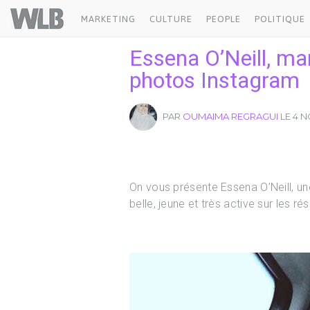
Welovebuzz
MARKETING
CULTURE
PEOPLE
POLITIQUE
Essena O’Neill, ma
photos Instagram
PAR
OUMAIMA REGRAGUI
LE 4 N
On vous présente Essena O’Neill, une 
belle, jeune et très active sur les r