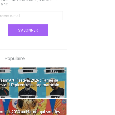
aine !
S'ABONNER
Populaire
eam'Arti Festival 2026 : Tamesna
evient l'épicentre du rap marocain
ndial 2030 au Maroc : qui sont les