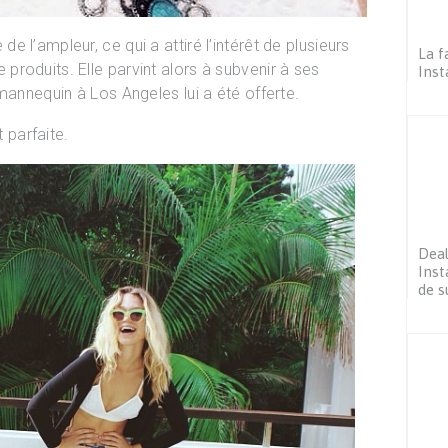
 l’ampleur, ce qui a attiré l’intérêt de plusieurs
La f
roduits. Elle parvint alors à subvenir à ses
Inst
mannequin à Los Angeles lui a été offerte.
t parfaite.
Deal
Inst
de s