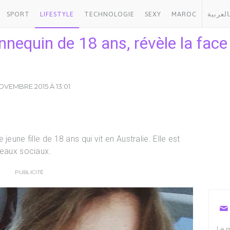
SPORT
LIFESTYLE
TECHNOLOGIE
SEXY
MAROC
العربية
nnequin de 18 ans, révèle la fac
OVEMBRE 2015 À 13:01
jeune fille de 18 ans qui vit en Australie. Elle est
éseaux sociaux.
PUBLICITÉ
Le m