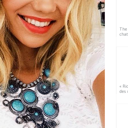
The 
chat
« Ri
des 