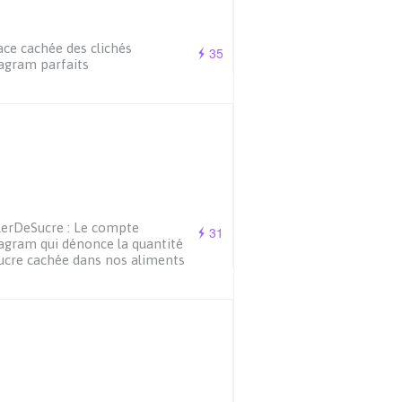
ace cachée des clichés
35
agram parfaits
erDeSucre : Le compte
31
agram qui dénonce la quantité
ucre cachée dans nos aliments