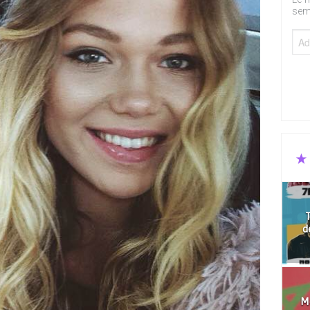
sem
T
d
Mo