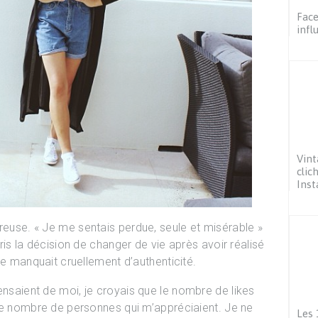
Face
infl
Vint
clic
Ins
ureuse. « Je me sentais perdue, seule et misérable »
 pris la décision de changer de vie après avoir réalisé
elle manquait cruellement d’authenticité.
ensaient de moi, je croyais que le nombre de likes
t le nombre de personnes qui m’appréciaient. Je ne
Les 