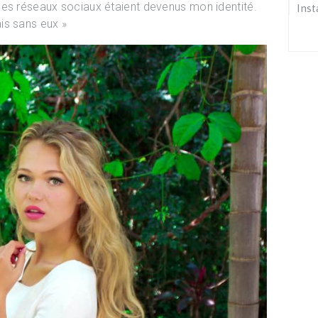
les réseaux sociaux étaient devenus mon identité.
Ins
is sans eux »