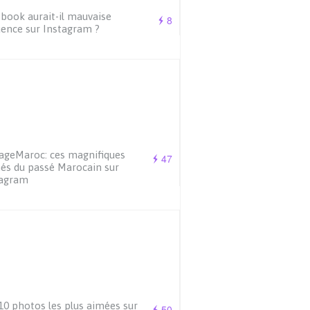
book aurait-il mauvaise
8
uence sur Instagram ?
ageMaroc: ces magnifiques
47
hés du passé Marocain sur
tagram
10 photos les plus aimées sur
50