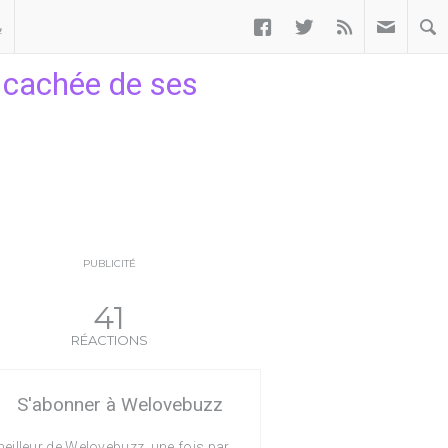



ب
e cachée de ses
PUBLICITÉ
41
RÉACTIONS
S'abonner à Welovebuzz
eilleur de Welovebuzz, une fois par