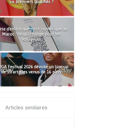
six premiers qualifiés ?
rte d'embarquement numérique au
Maroc : ce qui change pour les
voyageurs
GA Festival 2026 dévoile un line-up
de 55 artistes venus de 16 pays
Articles similaires