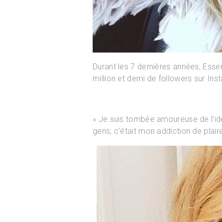
Durant les 7 dernières années, Essen
million et demi de followers sur In
« Je suis tombée amoureuse de l’idé
gens, c’était mon addiction de plair