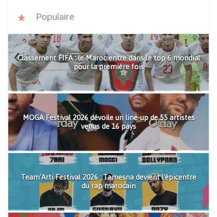
Populaire
Classement FIFA : le Maroc entre dans le top 6 mondial
pour la première fois
MOGA Festival 2026 dévoile un line-up de 55 artistes
venus de 16 pays
Team'Arti Festival 2026 : Tamesna devient l'épicentre
du rap marocain