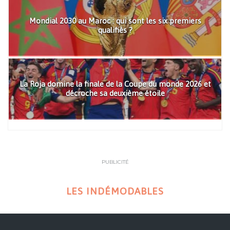
Mondial 2030 au Maroc : qui sont les six premiers
qualifiés ?
La Roja domine la finale de la Coupe du monde 2026 et
décroche sa deuxième étoile
PUBLICITÉ
LES INDÉMODABLES