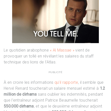
Le quotidien arabophone
« Al Massae »
vient de
provoquer un tollé en révélant les salaires du staff
technique des lions de l’Atlas.
PUBLICITÉ
À en croire les informations
qu’il rapporte
, il semble que
Hervé Renard toucherait un salaire mensuel estimé à
1.2
million de dirhams
sans oublier les indemnités, pendant
que l’entraîneur adjoint Patrice Beaumelle toucherait
550.000 dirhams
, et que le deuxième entraîneur adjoint