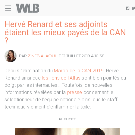
☰
Welovebuzz

Hervé Renard et ses adjoints
étaient les mieux payés de la CAN
?
PAR
ZINEB ALAOUI
LE 12 JUILLET 2019 À 10:38
Depuis l’élimination du
Maroc de la CAN 2019
, Hervé
Renard ainsi que
les lions de l’Atlas
sont bien pointés du
doigt par les internautes… Toutefois, de nouvelles
informations révélées par la
presse
concernant le
sélectionneur de l’équipe nationale ainsi que le staff
technique viennent d’enflammer la toile.
PUBLICITÉ