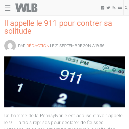
☰
Welovebuzz



Il appelle le 911 pour contrer sa
solitude
PAR
RÉDACTION
LE 21 SEPTEMBRE 2014 À 19:56
Un homme de la Pennsylvanie est accusé d’avoir appelé
le 911 à trois reprises pour déclarer de fausses