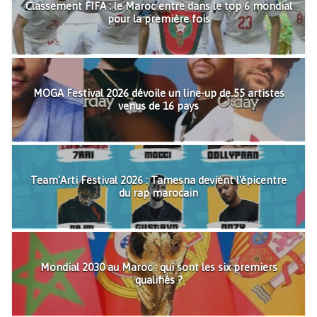
Classement FIFA : le Maroc entre dans le top 6 mondial
pour la première fois
MOGA Festival 2026 dévoile un line-up de 55 artistes
venus de 16 pays
Team'Arti Festival 2026 : Tamesna devient l'épicentre
du rap marocain
Mondial 2030 au Maroc : qui sont les six premiers
qualifiés ?