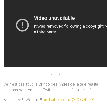
PUBLICITÉ
Ce n’est pas tout, la Bimbo des Anges de la télé-réalité
s’en amuse même sur Twitter… Jusqu’où ira-t-elle ?
Bruce Lee !!! Wataaa !!
pic.twitter.com/QYRCGzPqkB