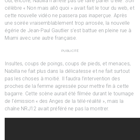
Oui, encore, Nabilla n’arrête pas de faire parler d’elle. Son
célèbre « Non mais allô quoi » avait fait le tour du web, et
cette nouvelle vidéo ne passera pas inaperçue. Après
une soirée vraisemblablement trop arrosée, la nouvelle
égérie de Jean-Paul Gautlier s’est battue en pleine rue à
Miami avec une autre française.
PUBLICITÉ
Insultes, coups de poings, coups de pieds, et menaces,
Nabilla ne fait plus dans la délicatesse et ne fait surtout
pas les choses à moitié. Il faudra l’intervention des
proches de la femme agressée pour mettre fin à cette
bagarre. Cette scène aurait été filmée durant le tournage
de l’émission « des Anges de la télé-réalité », mais la
chaîne NRJ12 avait préféré ne pas la montrer.