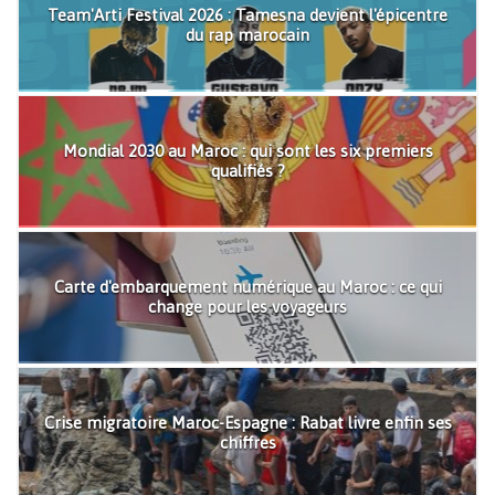
Team'Arti Festival 2026 : Tamesna devient l'épicentre
du rap marocain
Mondial 2030 au Maroc : qui sont les six premiers
qualifiés ?
Carte d'embarquement numérique au Maroc : ce qui
change pour les voyageurs
Crise migratoire Maroc-Espagne : Rabat livre enfin ses
chiffres