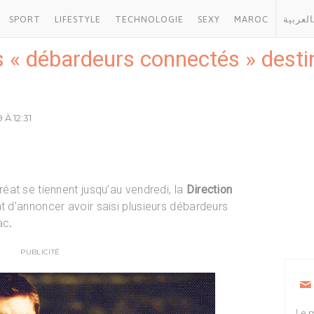
SPORT
LIFESTYLE
TECHNOLOGIE
SEXY
MAROC
العربية
 « débardeurs connectés » destin
 À 12:31
at se tiennent jusqu’au vendredi, la
Direction
t d’annoncer avoir saisi plusieurs débardeurs
ac
.
PUBLICITÉ
Le m