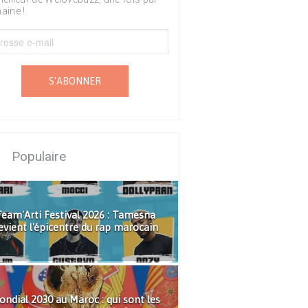
aine !
S'ABONNER
Populaire
eam'Arti Festival 2026 : Tamesna
evient l'épicentre du rap marocain
ndial 2030 au Maroc : qui sont les