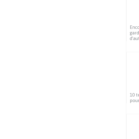
Enco
gard
d’au
10 t
pour