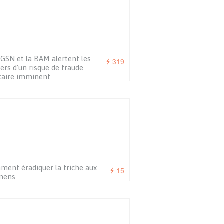
GSN et la BAM alertent les
319
ers d’un risque de fraude
caire imminent
ent éradiquer la triche aux
15
mens