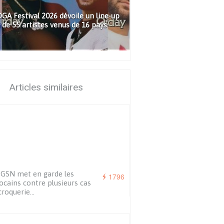
GA Festival 2026 dévoile un line-up
de 55 artistes venus de 16 pays
Articles similaires
GSN met en garde les
1796
cains contre plusieurs cas
croquerie…