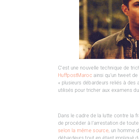
C’est une nouvelle technique de tri
HuffpostMaroc
ainsi qu’un tweet de
« plusieurs débardeurs reliés à des 
utilisés pour tricher aux examens d
Dans le cadre de la lutte contre la 
de procéder à l’arrestation de toute
selon la même source,
un homme 
débardeurs tout en étant impliqué d