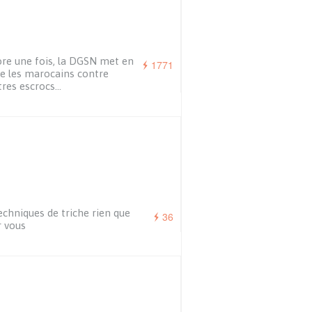
re une fois, la DGSN met en
1771
e les marocains contre
tres escrocs…
echniques de triche rien que
36
 vous