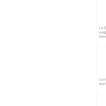
La D
usag
ban
Comm
exa