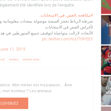
galement été identifiée lors de l’enquête.
..
#مكافحة_الغش_في_الامتحانات
شرطة الرباط تحجز أقمصة موصولة بمعدات معلوماتية و
Ca
لأغراض الغش في الامتحانات.
الأبحاث لازالت متواصلة لتوقيف جميع المتورطين في هذه.
pic.twitter.com/hUUTt9YEEY
June 11, 2019
La
UDE
MAROC
MAROCAINS
matrice. Mon métier est ma passion... Âme
Cla
e, mon bonheur ? Les animaux.
le 
ELOVEBUZZ