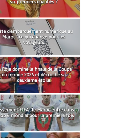
six premiers qualifiés ?
rte d'embarquement numérique au
Maroc : ce qui change pour les
voyageurs
 Roja domine la finale de la Coupe
du monde 2026 et décroche sa
deuxième étoile
ssement FIFA : le Maroc entre dans
top 6 mondial pour la première fois