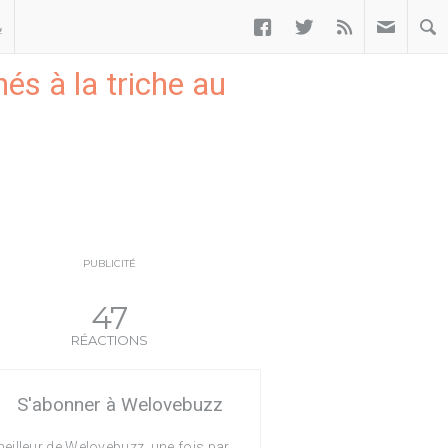



ب
és à la triche au
PUBLICITÉ
47
RÉACTIONS
S'abonner à Welovebuzz
eilleur de Welovebuzz, une fois par