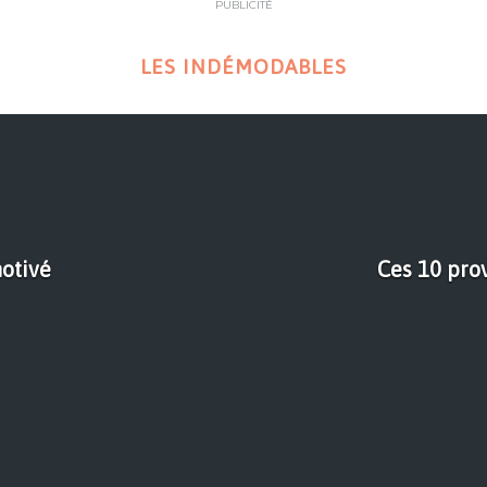
PUBLICITÉ
LES INDÉMODABLES
motivé
Ces 10 prov