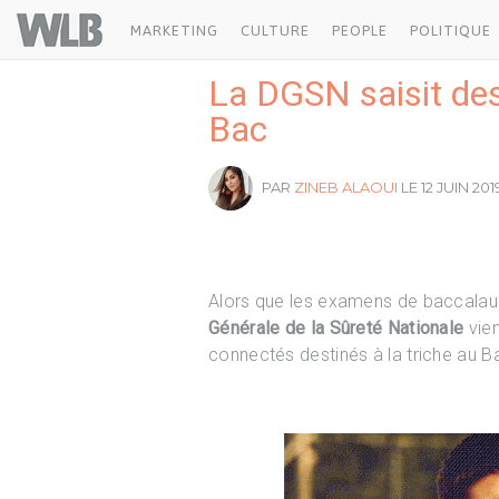
Welovebuzz
MARKETING
CULTURE
PEOPLE
POLITIQUE
La DGSN saisit des
Bac
PAR
ZINEB ALAOUI
LE 12 JUIN 2019
Alors que les examens de baccalauré
Générale de la Sûreté Nationale
vien
connectés destinés à la triche au B