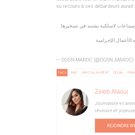
eu recours à ces débardeurs aurait é
سماعات لاسلكية يشتبه في تسخيرها
 الأعمال الإجرامية
— DGSN MAROC (@DGSN_MAROC)
TAGS
BAC
BACCALAURÉAT
DGSN
FRA
Zineb Alaoui
Journaliste et ani
rêveuse et joyeus
REJOINDRE W