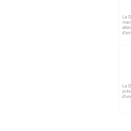
La D
maro
allé
d’a
La D
prés
d’un