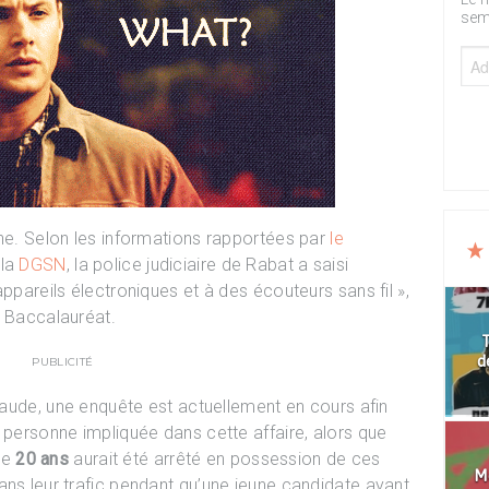
sem
che. Selon les informations rapportées par
le
 la
DGSN
, la police judiciaire de Rabat a saisi
appareils électroniques et à des écouteurs sans fil »,
u Baccalauréat.
T
d
PUBLICITÉ
fraude, une enquête est actuellement en cours afin
 personne impliquée dans cette affaire, alors que
de
20 ans
aurait été arrêté en possession de ces
Mo
ans leur trafic pendant qu’une jeune candidate ayant