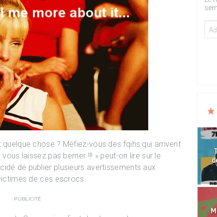
sem
t quelque chose ? Méfiez-vous des fqihs qui arrivent
T
vous laissez pas berner !!! » peut-on lire sur le
d
cidé de publier plusieurs avertissements aux
 victimes de ces escrocs.
PUBLICITÉ
Mo