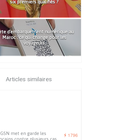
six premiers qualifiés ?
rte d'embarquement numérique au
Maroc : ce qui change pour les
voyageurs
Articles similaires
GSN met en garde les
1796
cains contre plusieurs cas