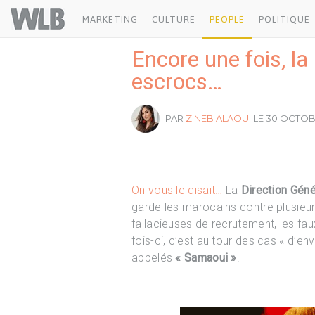
Welovebuzz
MARKETING
CULTURE
PEOPLE
POLITIQUE
Encore une fois, l
escrocs…
PAR
ZINEB ALAOUI
LE 30 OCTOBR
On vous le disait…
La
Direction Géné
garde les marocains contre plusieu
fallacieuses de recrutement, les fau
fois-ci, c’est au tour des cas « d
appelés
« Samaoui »
.