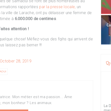
mes de Samaoui se font de plus nombreuses au
formations rapportées
par la presse locale,
un
la ville de Larache, ont pu délaisser une femme de
stimée à
6.000.000 de centimes
.
Ca
Faites attention !
quelque chose! Méfiez-vous des fqihs qui arrivent de
us laissez pas berner !!!
October 28, 2019
AOUI
matrice. Mon métier est ma passion... Âme
e, mon bonheur ? Les animaux.
La D
maro