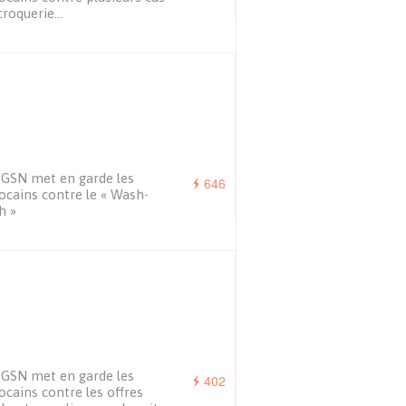
croquerie…
GSN met en garde les
646
cains contre le « Wash-
h »
GSN met en garde les
402
cains contre les offres