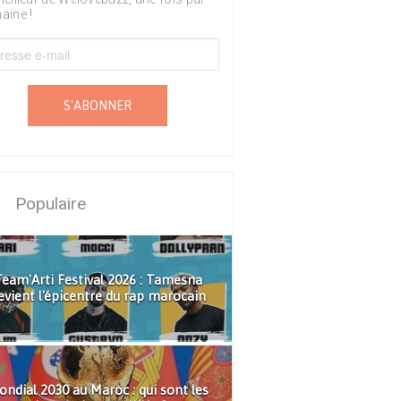
aine !
S'ABONNER
Populaire
eam'Arti Festival 2026 : Tamesna
evient l'épicentre du rap marocain
ndial 2030 au Maroc : qui sont les