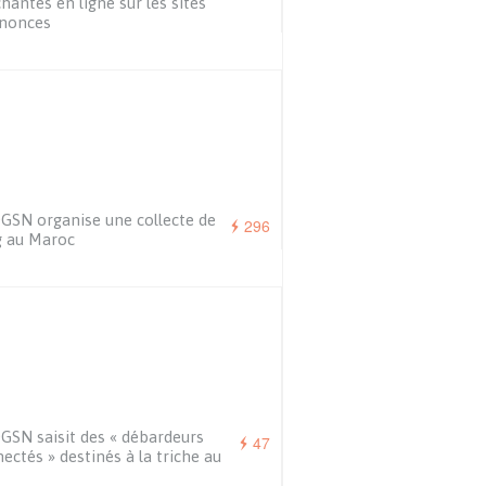
chantes en ligne sur les sites
nnonces
GSN organise une collecte de
296
g au Maroc
GSN saisit des « débardeurs
47
ectés » destinés à la triche au