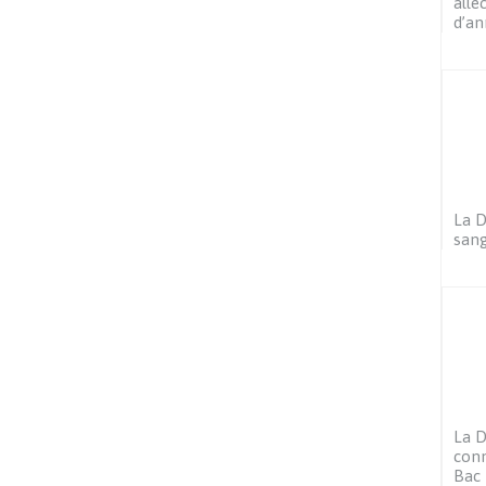
allé
d’a
La D
san
La D
conn
Bac