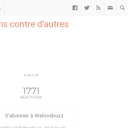



ب
s contre d’autres
PUBLICITÉ
1771
RÉACTIONS
S'abonner à Welovebuzz
eilleur de Welovebuzz, une fois par