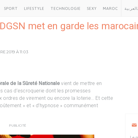
SPORT
LIFESTYLE
TECHNOLOGIE
SEXY
MAROC
العربية
a DGSN met en garde les marocain
E 2019 À 11:03
rale de la Sûreté Nationale
vient de mettre en
rs cas d’escroquerie dont les promesses
x ordres de virement ou encore la loterie… Et cette
’envoûtement » et « d’hypnose » communément
PUBLICITÉ
Le m