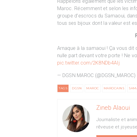
Rappelons également que les victi
Maroc. Récemment et selon les in
groupe d’escrocs du Samaoui, dans 
tous ses bijoux dont la valeur est e
Arnaque à la samaoui ! Ça vous dit 
nulle part devant votre porte ! Ne vo
pic.twitter.com/2K8NDb4AIj
— DGSN MAROC (@DGSN_MAROC)
TAGS
DGSN
MAROC
MAROCAINS
SAM
Zineb Alaoui
Journaliste et ani
rêveuse et joyeus