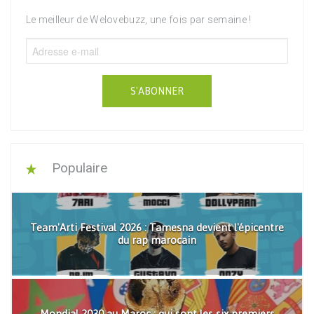
Le meilleur de Welovebuzz, une fois par semaine !
S'ABONNER
Populaire
Team'Arti Festival 2026 : Tamesna devient l'épicentre
du rap marocain
Mondial 2030 au Maroc : qui sont les six premiers