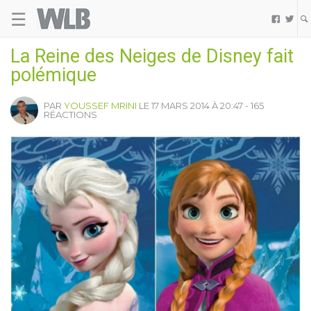
☰
Welovebuzz


La Reine des Neiges de Disney fait
polémique
PAR
YOUSSEF MRINI
LE 17 MARS 2014 À 20:47 - 165
RÉACTIONS