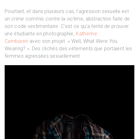
Pourtant, et dans plusieurs cas, l’agression sexuelle est
un crime commis contre la victime, abstraction faite de
son code vestimentaire. C’est ce qu’a tenté de prouver
une étudiante en photographie,
Katherine
Cambareri
avec son projet » Well, What Were You
Wearing? ». Des clichés des vêtements que portaient les
femmes agressées sexuellement: