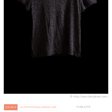
http://www.katcphoto.com/
PUBLICITÉ
SOURCE
HUFFPOSTMAGHREB.COM