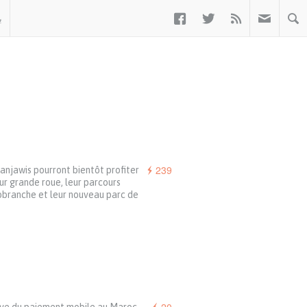



ب
239
anjawis pourront bientôt profiter
ur grande roue, leur parcours
obranche et leur nouveau parc de