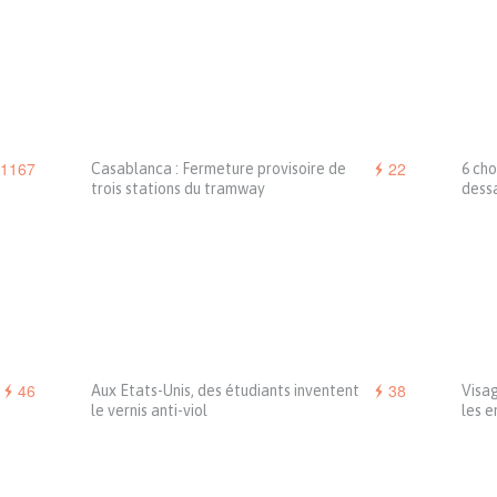
1167
22
Casablanca : Fermeture provisoire de
6 cho
trois stations du tramway
dess
46
38
Aux Etats-Unis, des étudiants inventent
Visag
le vernis anti-viol
les 