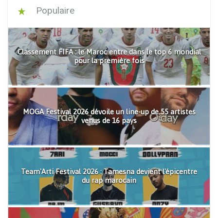
Populaire
Classement FIFA : le Maroc entre dans le top 6 mondial
pour la première fois
MOGA Festival 2026 dévoile un line-up de 55 artistes
venus de 16 pays
Team'Arti Festival 2026 : Tamesna devient l'épicentre
du rap marocain