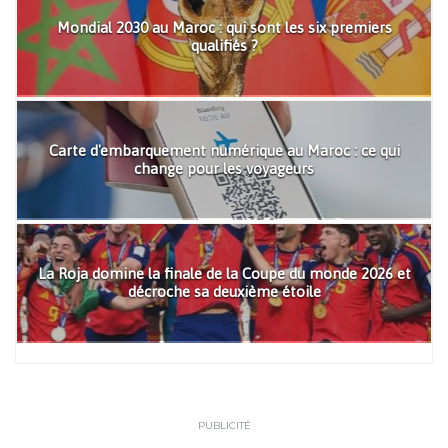
Mondial 2030 au Maroc : qui sont les six premiers
qualifiés ?
Carte d'embarquement numérique au Maroc : ce qui
change pour les voyageurs
La Roja domine la finale de la Coupe du monde 2026 et
décroche sa deuxième étoile
PUBLICITÉ