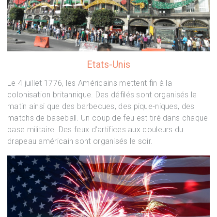
Etats-Unis
Le 4 juillet 1776, les Américains mettent fin à la
colonisation britannique. Des défilés sont organisés le
matin ainsi que des barbecues, des pique-niques, des
matchs de baseball. Un coup de feu est tiré dans chaque
base militaire. Des feux d’artifices aux couleurs du
drapeau américain sont organisés le soir.