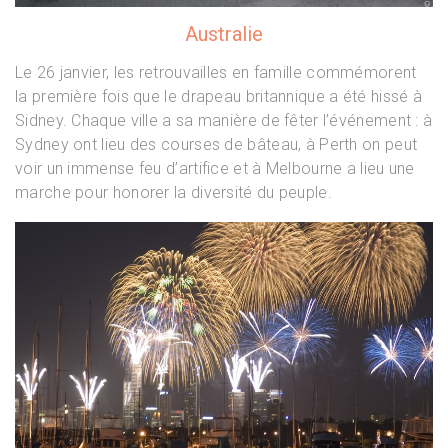
Australie
Le 26 janvier, les retrouvailles en famille commémorent
la première fois que le drapeau britannique a été hissé à
Sidney. Chaque ville a sa manière de fêter l’événement : à
Sydney ont lieu des courses de bâteau, à Perth on peut
voir un immense feu d’artifice et à Melbourne a lieu une
marche pour honorer la diversité du peuple.