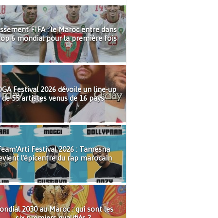
ssement FIFA : le Maroc entre dans
top 6 mondial pour la première fois
GA Festival 2026 dévoile un line-up
de 55 artistes venus de 16 pays
eam'Arti Festival 2026 : Tamesna
evient l'épicentre du rap marocain
ndial 2030 au Maroc : qui sont les
six premiers qualifiés ?