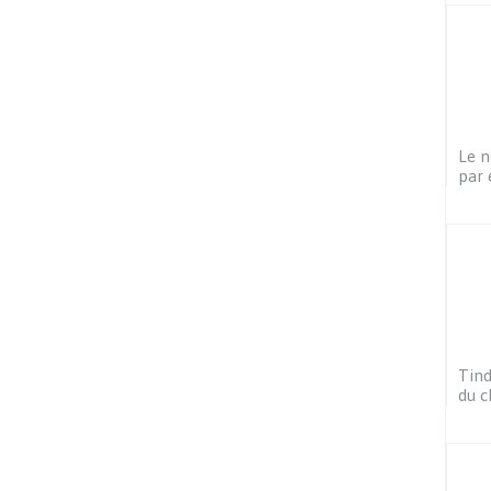
Le n
par 
Tind
du c