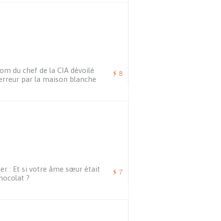
om du chef de la CIA dévoilé
8
erreur par la maison blanche
er : Et si votre âme sœur était
7
hocolat ?