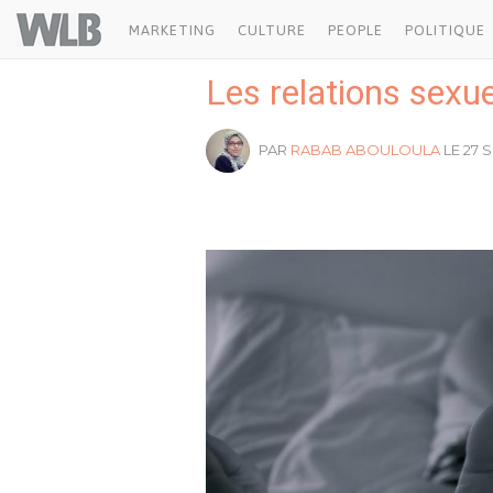
Welovebuzz
MARKETING
CULTURE
PEOPLE
POLITIQUE
Les relations sexu
PAR
RABAB ABOULOULA
LE 27 