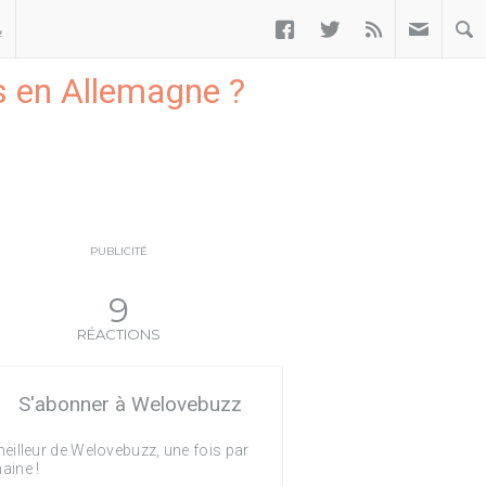



ب
es en Allemagne ?
PUBLICITÉ
9
RÉACTIONS
S'abonner à Welovebuzz
eilleur de Welovebuzz, une fois par
aine !