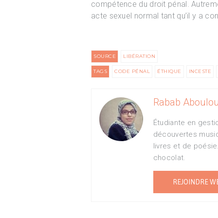
compétence du droit pénal. Autremen
acte sexuel normal tant qu’il y a c
SOURCE
LIBÉRATION
TAGS
CODE PÉNAL
ÉTHIQUE
INCESTE
Rabab Aboulou
Étudiante en gestio
découvertes musical
livres et de poési
chocolat.
REJOINDRE W