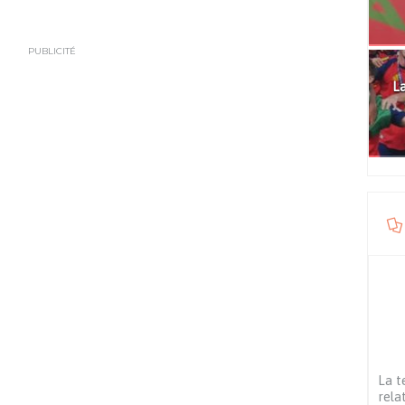
PUBLICITÉ
La
La t
rela