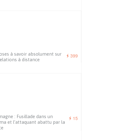
oses à savoir absolument sur
399
relations à distance
magne : Fusillade dans un
15
ma et l’attaquant abattu par la
ce