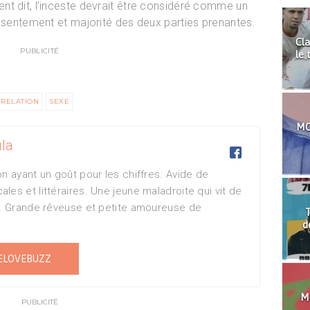
t dit, l’inceste devrait être considéré comme un
onsentement et majorité des deux parties prenantes.
Cla
PUBLICITÉ
le 
RELATION
SEXE
MO
la

n ayant un goût pour les chiffres. Avide de
es et littéraires. Une jeune maladroite qui vit de
e. Grande rêveuse et petite amoureuse de
T
d
ELOVEBUZZ
Mo
PUBLICITÉ