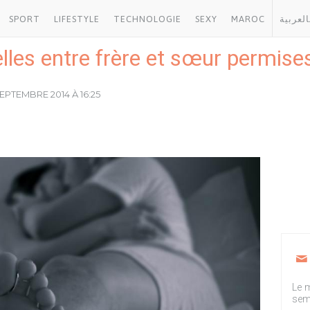
SPORT
LIFESTYLE
TECHNOLOGIE
SEXY
MAROC
العربية
elles entre frère et sœur permis
SEPTEMBRE 2014 À 16:25
Le m
sem