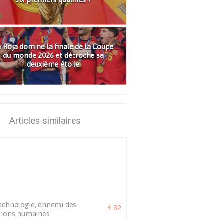
 Roja domine la finale de la Coupe
du monde 2026 et décroche sa
deuxième étoile
Articles similaires
echnologie, ennemi des
32
tions humaines