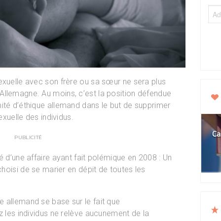
exuelle avec son frère ou sa sœur ne sera plus
Allemagne. Au moins, c’est la position défendue
ité d’éthique allemand dans le but de supprimer
exuelle des individus.
Ca
PUBLICITÉ
é d’une affaire ayant fait polémique en 2008 : Un
choisi de se marier en dépit de toutes les
 allemand se base sur le fait que
z les individus ne relève aucunement de la