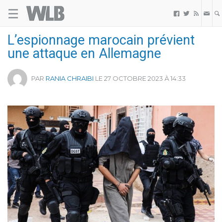
☰
Welovebuzz



L’espionnage marocain prévient
une attaque en Allemagne
PAR
RANIA CHRAIBI
LE 27 OCTOBRE 2023 À 14:33