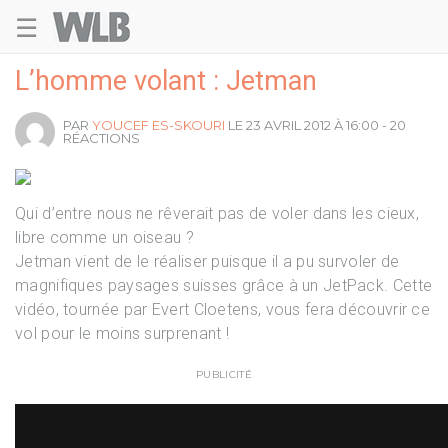
☰
Welovebuzz
L’homme volant : Jetman
PAR
YOUCEF ES-SKOURI
LE 23 AVRIL 2012 À 16:00 - 20
RÉACTIONS
Qui d’entre nous ne rêverait pas de voler dans les cieux,
libre comme un oiseau ?
Jetman vient de le réaliser puisque il a pu survoler de
magnifiques paysages suisses grâce à un JetPack. Cette
vidéo, tournée par Evert Cloetens, vous fera découvrir ce
vol pour le moins surprenant !
PUBLICITÉ