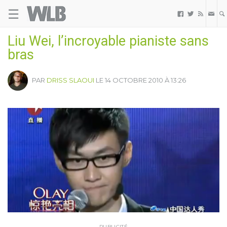
☰
Welovebuzz



Liu Wei, l’incroyable pianiste sans
bras
PAR
DRISS SLAOUI
LE 14 OCTOBRE 2010 À 13:26
PUBLICITÉ