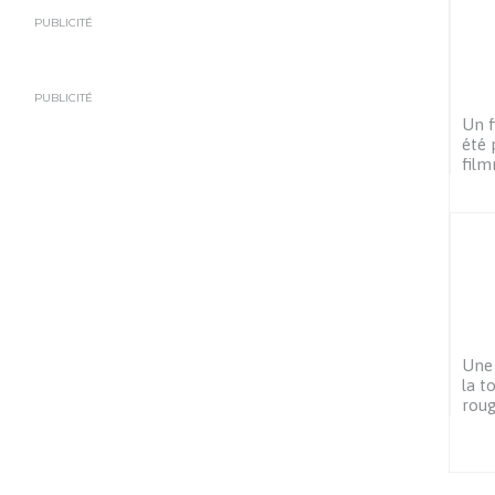
PUBLICITÉ
PUBLICITÉ
Un f
été 
film
Une
la t
rou