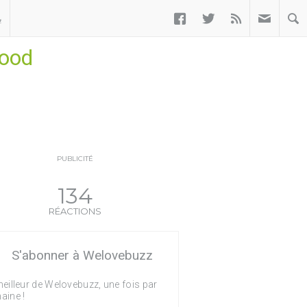



ب
wood
PUBLICITÉ
134
RÉACTIONS
S'abonner à Welovebuzz
eilleur de Welovebuzz, une fois par
aine !