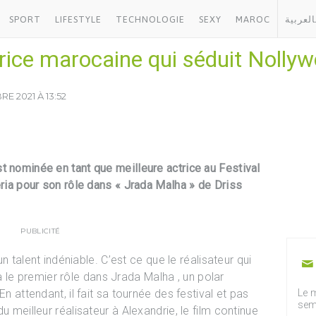
SPORT
LIFESTYLE
TECHNOLOGIE
SEXY
MAROC
العربية
trice marocaine qui séduit Nolly
E 2021 À 13:52
t nominée en tant que meilleure actrice au Festival
éria pour son rôle dans « Jrada Malha » de Driss
PUBLICITÉ
 un talent indéniable. C’est ce que le réalisateur qui
le a le premier rôle dans Jrada Malha , un polar
En attendant, il fait sa tournée des festival et pas
Le m
sem
u meilleur réalisateur à Alexandrie, le film continue