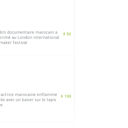
ilm documentaire marocain a
50
primé au London international
maker festival
 actrice marocaine enflamme
199
oile avec un baiser sur le tapis
ge