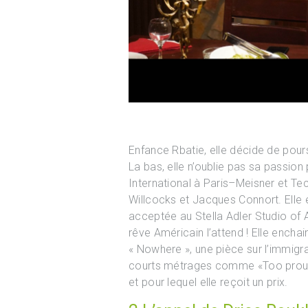
Enfance Rbatie, elle décide de pou
La bas, elle n’oublie pas sa passion 
International à Paris–Meisner et T
Willcocks et Jacques Connort. Elle 
acceptée au Stella Adler Studio of 
rêve Américain l’attend ! Elle ench
« Nowhere », une pièce sur l’immigra
courts métrages comme «Too proud t
et pour lequel elle reçoit un prix.