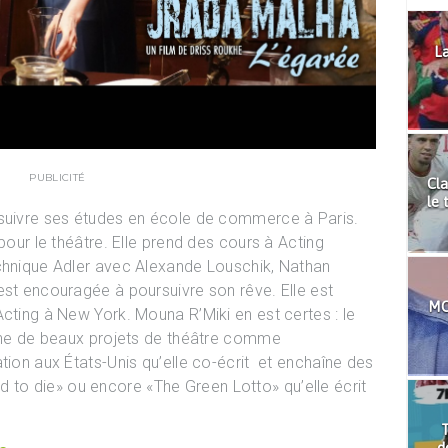
La
PUBLICITÉ
Cla
le 
rsuivre ses études en école de commerce à Paris.
pour le théâtre. Elle prend des cours à Acting
echnique Adler avec Alexande Louschik, Nathan
est encouragée à poursuivre son rêve. Elle est
MO
Acting à New York. Mouna R’Miki en est certes : le
aine de beaux projets de théâtre comme
tion aux États-Unis qu’elle co-écrit et enchaîne des
o die» ou encore «The Green Lotto» qu’elle écrit
T
d