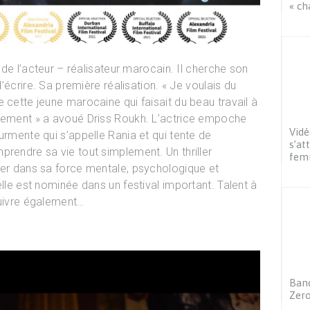
« ch
l de l’acteur – réalisateur marocain. Il cherche son
d’écrire. Sa première réalisation. « Je voulais du
 cette jeune marocaine qui faisait du beau travail à
itement » a avoué Driss Roukh. L’actrice empoche
Vidé
urmente qui s’appelle Rania et qui tente de
s’at
prendre sa vie tout simplement. Un thriller
femm
ser dans sa force mentale, psychologique et
elle est nominée dans un festival important. Talent à
suivre également…
Band
Zer