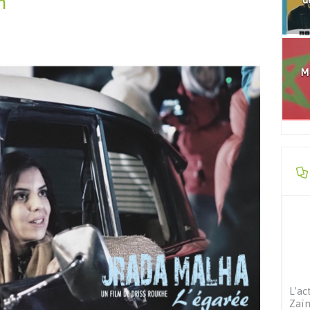
h
Mo
L’ac
Zaïm