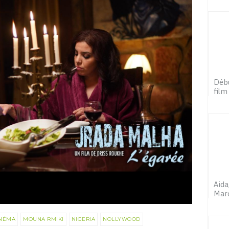
Débu
film
Aida
Maro
NÉMA
MOUNA RMIKI
NIGERIA
NOLLYWOOD