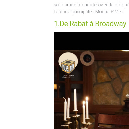
sa tournée mondiale avec la compéti
l’actrice principale : Mouna R’Miki.
1.De Rabat à Broadway