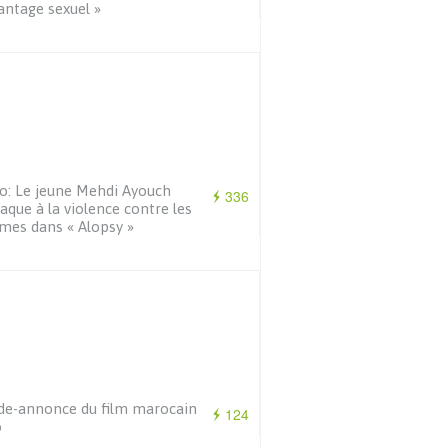
antage sexuel »
o: Le jeune Mehdi Ayouch
336
taque à la violence contre les
es dans « Alopsy »
e-annonce du film marocain
124
o