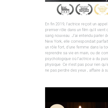
En fin 2019, l’actrice reçoit un appe
premier rôle dans un film qu’il vient 
sang nouveau. J’ai entendu parler de
New York, elle correspondait parfa
un rôle fort, d’une femme dans la to
reprendre sa vie en main, ou de com
psychologique où l’actrice a du pui
physique. Ce n’est pas pour rien qu’
ne pas perdre des yeux , affaire à 