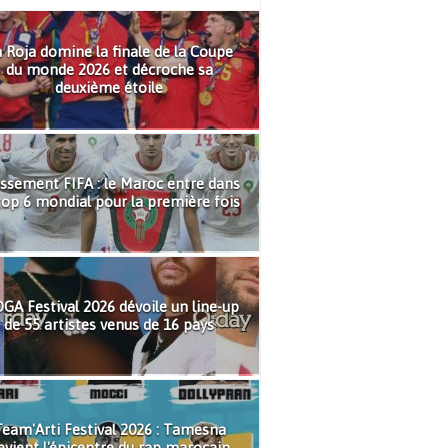
 Roja domine la finale de la Coupe
du monde 2026 et décroche sa
deuxième étoile
ssement FIFA : le Maroc entre dans
top 6 mondial pour la première fois
GA Festival 2026 dévoile un line-up
de 55 artistes venus de 16 pays
eam'Arti Festival 2026 : Tamesna
evient l'épicentre du rap marocain