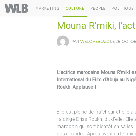
Welovebuzz
MARKETING
CULTURE
PEOPLE
POLITIQUE
Mouna R’miki, l’ac
PAR
WELOVEBUZZ
LE 28 OCTOBR
L’actrice marocaine Mouna R’miki es
International du Film d’Abuja au Nig
Roukh. Applause !
Elle est pleine de fraîcheur et elle a
l’a dirigé Driss Roukh, dit d’elle. El
marocain qui sort bientôt en salles. 
des moindre. Après avoir eu le prix d