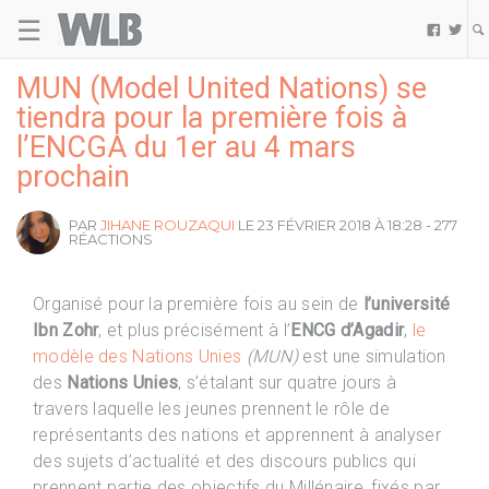
☰
Welovebuzz


MUN (Model United Nations) se
tiendra pour la première fois à
l’ENCGA du 1er au 4 mars
prochain
PAR
JIHANE ROUZAQUI
LE 23 FÉVRIER 2018 À 18:28 - 277
RÉACTIONS
Organisé pour la première fois au sein de
l’université
Ibn Zohr
, et plus précisément à l’
ENCG d’Agadir
,
le
modèle des Nations Unies
(MUN)
est une simulation
des
Nations Unies
, s’étalant sur quatre jours à
travers laquelle les jeunes prennent le rôle de
représentants des nations et apprennent à analyser
des sujets d’actualité et des discours publics qui
prennent partie des objectifs du Millénaire, fixés par