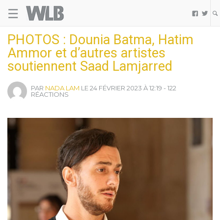
☰
Welovebuzz


PHOTOS : Dounia Batma, Hatim
Ammor et d’autres artistes
soutiennent Saad Lamjarred
PAR
NADA LAM
LE 24 FÉVRIER 2023 À 12:19 - 122
RÉACTIONS