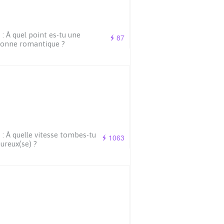
 : À quel point es-tu une
87
sonne romantique ?
 : À quelle vitesse tombes-tu
1063
reux(se) ?