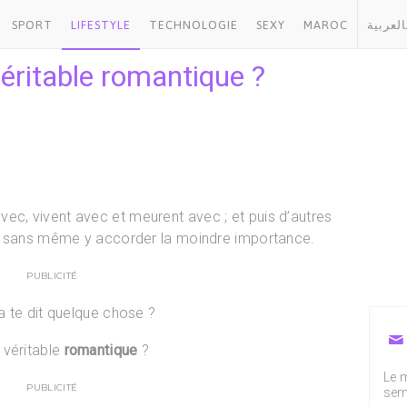
SPORT
LIFESTYLE
TECHNOLOGIE
SEXY
MAROC
العربية
véritable romantique ?
avec, vivent avec et meurent avec ; et puis d’autres
et sans même y accorder la moindre importance.
PUBLICITÉ
a te dit quelque chose ?
 véritable
romantique
?
Le m
PUBLICITÉ
sem