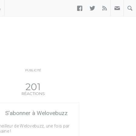



ب
PUBLICITÉ
201
RÉACTIONS
S'abonner à Welovebuzz
eilleur de Welovebuzz, une fois par
aine !