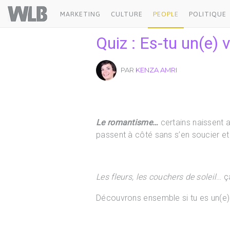
Welovebuzz
MARKETING
CULTURE
PEOPLE
POLITIQUE
Quiz : Es-tu un(e) 
PAR
KENZA AMRI
Le romantisme…
certains naissent 
passent à côté sans s’en soucier 
Les fleurs, les couchers de soleil
… ç
Découvrons ensemble si tu es un(e)