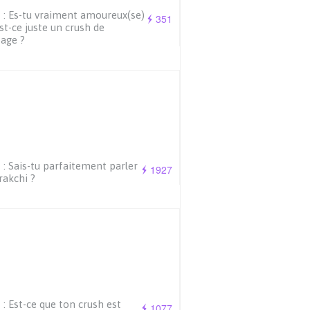
 : Es-tu vraiment amoureux(se)
351
st-ce juste un crush de
age ?
 : Sais-tu parfaitement parler
1927
akchi ?
 : Est-ce que ton crush est
1077