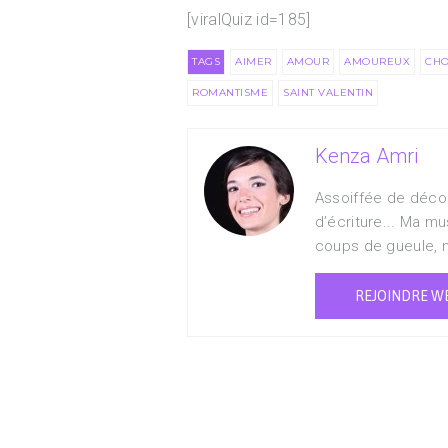
[viralQuiz id=185]
TAGS
AIMER
AMOUR
AMOUREUX
CHO
ROMANTISME
SAINT VALENTIN
Kenza Amri
Assoiffée de déco
d’écriture... Ma 
coups de gueule, 
REJOINDRE W