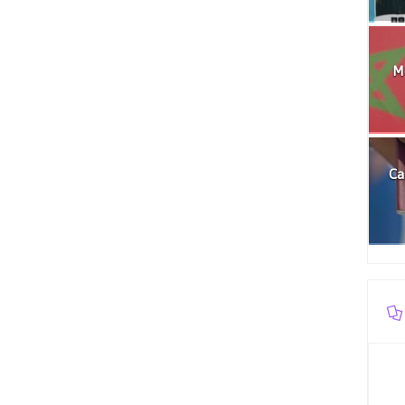
Mo
Ca