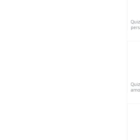
Quiz
per
Quiz
amou