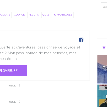
COLATS
COUPLE
FLEURS
QUIZ
ROMANTIQUES

uverte et d’aventures, passionnée de voyage et
muse ? Mon pays, source de mes pensées, mes
mes écrits.
MO
ELOVEBUZZ
PUBLICITÉ
T
d
PUBLICITÉ