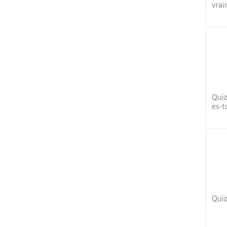
vrai
Quiz
es-t
Quiz