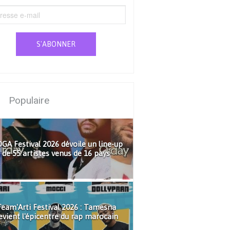
S'ABONNER
Populaire
GA Festival 2026 dévoile un line-up
de 55 artistes venus de 16 pays
eam'Arti Festival 2026 : Tamesna
evient l'épicentre du rap marocain