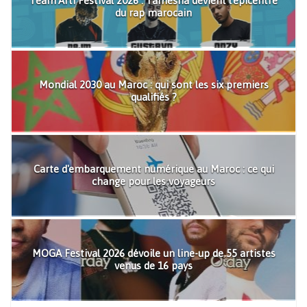
Team'Arti Festival 2026 : Tamesna devient l'épicentre
du rap marocain
Mondial 2030 au Maroc : qui sont les six premiers
qualifiés ?
Carte d'embarquement numérique au Maroc : ce qui
change pour les voyageurs
MOGA Festival 2026 dévoile un line-up de 55 artistes
venus de 16 pays