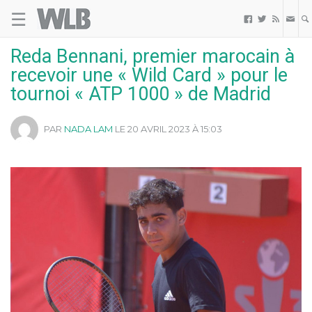
☰
Welovebuzz



Reda Bennani, premier marocain à
recevoir une « Wild Card » pour le
tournoi « ATP 1000 » de Madrid
PAR
NADA LAM
LE 20 AVRIL 2023 À 15:03