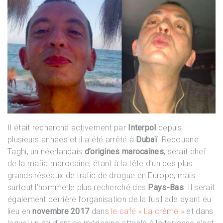
Il était recherché activement par
Interpol
depuis
plusieurs années et il a été arrêté à
Dubaï
. Redouane
Taghi, un néerlandais
d’origines marocaines
, serait chef
de la mafia marocaine, étant à la tête d’un des plus
grands réseaux de trafic de drogue en Europe, mais
surtout l’homme le plus recherché des
Pays-Bas
. Il serait
également derrière l’organisation de la fusillade ayant eu
lieu en
novembre 2017
dans
le café « La crème »
et dans