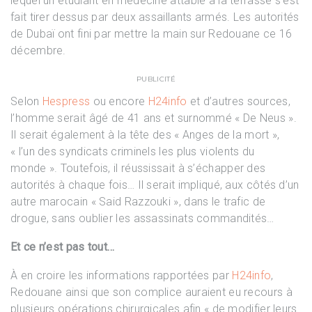
lequel un étudiant en médecine attablé à la terrasse s’est
fait tirer dessus par deux assaillants armés. Les autorités
de Dubaï ont fini par mettre la main sur Redouane ce 16
décembre.
PUBLICITÉ
Selon
Hespress
ou encore
H24info
et d’autres sources,
l’homme serait âgé de 41 ans et surnommé « De Neus ».
Il serait également à la tête des « Anges de la mort »,
« l’un des syndicats criminels les plus violents du
monde ». Toutefois, il réussissait à s’échapper des
autorités à chaque fois… Il serait impliqué, aux côtés d’un
autre marocain « Said Razzouki », dans le trafic de
drogue, sans oublier les assassinats commandités…
Et ce n’est pas tout…
À en croire les informations rapportées par
H24info
,
Redouane ainsi que son complice auraient eu recours à
plusieurs opérations chirurgicales afin « de modifier leurs