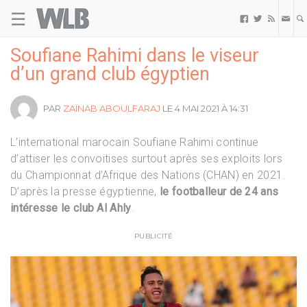
☰
Welovebuzz



Soufiane Rahimi dans le viseur
d’un grand club égyptien
PAR
ZAÏNAB ABOULFARAJ
LE 4 MAI 2021 À 14:31
L’international marocain Soufiane Rahimi continue
d’attiser les convoitises surtout après ses exploits lors
du Championnat d’Afrique des Nations (CHAN) en 2021.
D’après la presse égyptienne,
le footballeur de 24 ans
intéresse le club Al Ahly
.
PUBLICITÉ