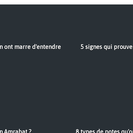
en ont marre d'entendre
5 signes qui prouv
in Amrabat ?
8 types de potes qu'