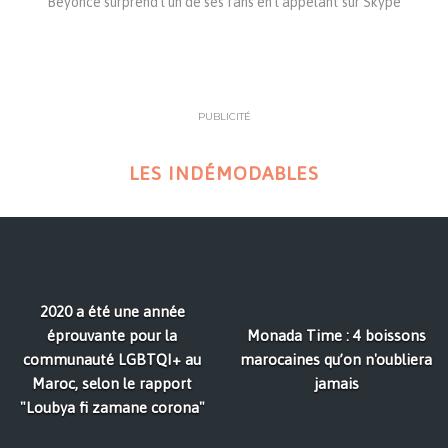
Beyoncé surprend l’un de ses fans en l’appelant sur Skype
PUBLICITÉ
LES INDÉMODABLES
2020 a été une année
éprouvante pour la
Monada Time : 4 boissons
communauté LGBTQI+ au
marocaines qu’on n'oubliera
Maroc, selon le rapport
jamais
"Loubya fi zamane corona"