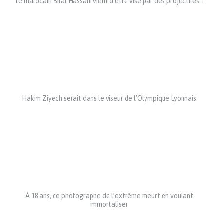
Le marocain Bilal Hassani vient d’être visé par des projectiles…
Hakim Ziyech serait dans le viseur de l’Olympique Lyonnais
À 18 ans, ce photographe de l’extrême meurt en voulant
immortaliser