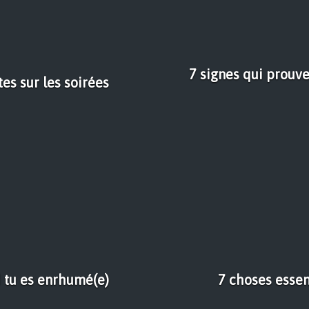
7 signes qui prouve
tes sur les soirées
d tu es enrhumé(e)
7 choses essen