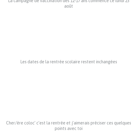
La campagne de vaccination des 12-17 ans commence ce lundi 23
août
Les dates de la rentrée scolaire restent inchangées
Cher/ère coloc’ c’est la rentrée et j’aimerais préciser ces quelques
points avec toi