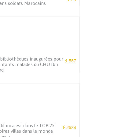
ens soldats Marocains
bibliothèques inaugurées pour
557
enfants malades du CHU Ibn
hd
blanca est dans le TOP 25
2584
pires villes dans le monde
 vivre