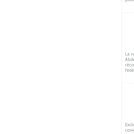
Le n
Abd
réco
féd
Excl
conc