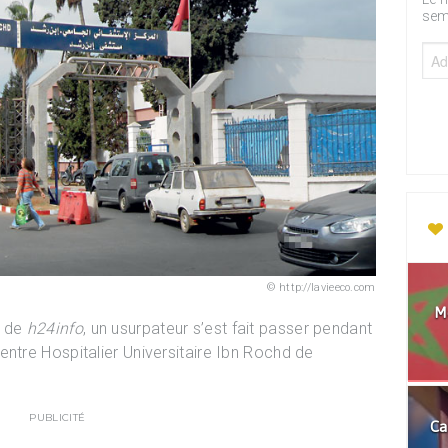
sem
http://lavieeco.com
Mo
s de
h24info
, un usurpateur s’est fait passer pendant
ntre Hospitalier Universitaire Ibn Rochd de
PUBLICITÉ
Ca