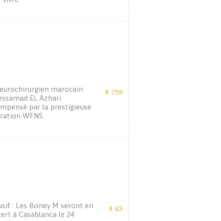
eurochirurgien marocain
759
essamad EL Azhari
mpensé par la prestigieuse
ération WFNS
usif : Les Boney M seront en
63
ert à Casablanca le 24