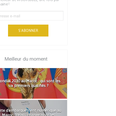
aine !
S'ABONNER
Meilleur du moment
ndial 2030 au Maroc : qui sont les
six premiers qualifiés ?
rte d'embarquement numérique au
Maroc : ce qui change pour les