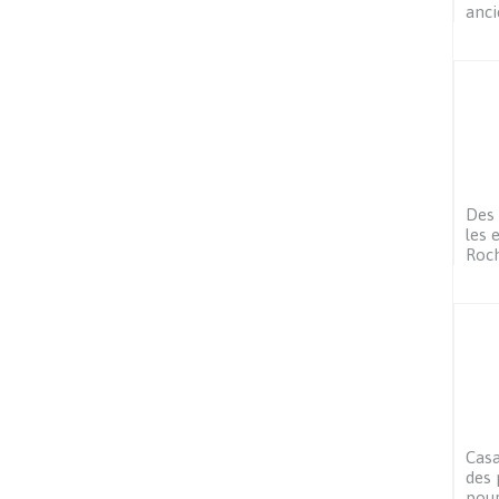
anci
Des 
les 
Roc
Casa
des 
pour