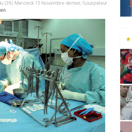
 du CHU Mercredi 15 Novembre dernier, l’usurpateur
ien
.
La
Cla
le 