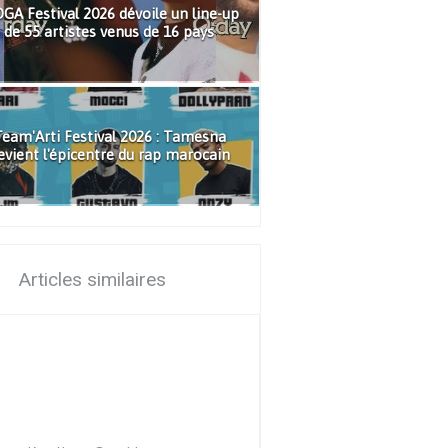
GA Festival 2026 dévoile un line-up
de 55 artistes venus de 16 pays
eam'Arti Festival 2026 : Tamesna
evient l'épicentre du rap marocain
Articles similaires