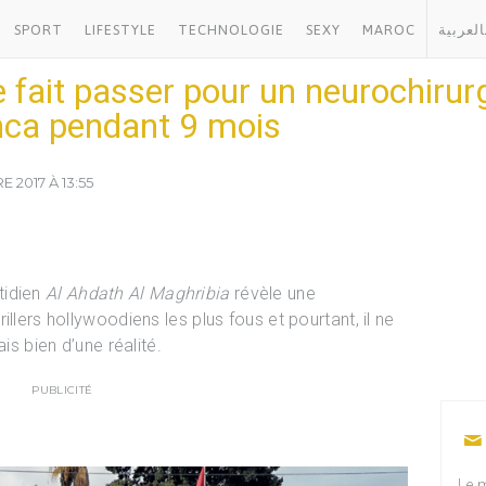
SPORT
LIFESTYLE
TECHNOLOGIE
SEXY
MAROC
العربية
e fait passer pour un neurochiru
ca pendant 9 mois
 2017 À 13:55
tidien
Al Ahdath Al Maghribia
révèle une
llers hollywoodiens les plus fous et pourtant, il ne
is bien d’une réalité.
PUBLICITÉ
Le m