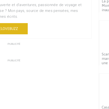
La p
uverte et d’aventures, passionnée de voyage et
Mont
inau
muse ? Mon pays, source de mes pensées, mes
mes écrits.
ELOVEBUZZ
PUBLICITÉ
Scan
maro
PUBLICITÉ
une 
Cas