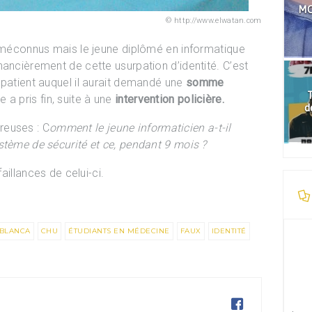
MO
http://www.elwatan.com
e méconnus mais le jeune diplômé en informatique
nancièrement de cette usurpation d’identité. C’est
 patient auquel il aurait demandé une
somme
T
a pris fin, suite à une
intervention policière.
d
reuses : C
omment le jeune informaticien a-t-il
stème de sécurité et ce, pendant 9 mois ?
faillances de celui-ci.
BLANCA
CHU
ÉTUDIANTS EN MÉDECINE
FAUX
IDENTITÉ
