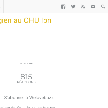



ب
rgien au CHU Ibn
PUBLICITÉ
815
RÉACTIONS
S'abonner à Welovebuzz
eilleur de Welovebuzz, une fois par