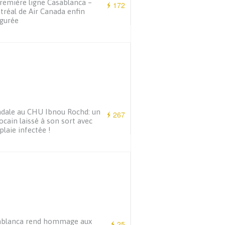
remière ligne Casablanca –
172
réal de Air Canada enfin
gurée
dale au CHU Ibnou Rochd: un
267
cain laissé à son sort avec
plaie infectée !
ablanca rend hommage aux
25