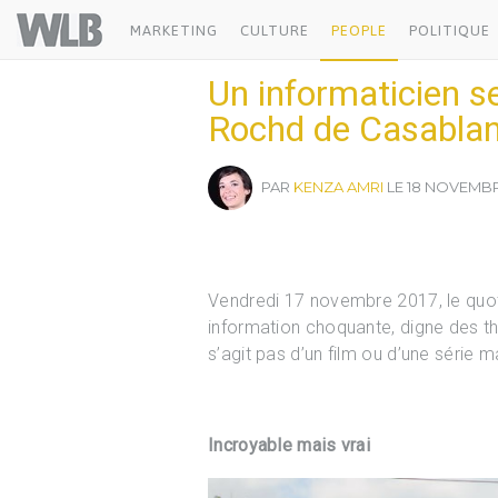
Welovebuzz
MARKETING
CULTURE
PEOPLE
POLITIQUE
Un informaticien s
Rochd de Casablan
PAR
KENZA AMRI
LE 18 NOVEMBRE
Vendredi 17 novembre 2017, le quo
information choquante, digne des thri
s’agit pas d’un film ou d’une série ma
Incroyable mais vrai