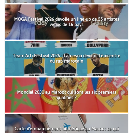
MOGA Festival 2026 dévoile un line-up de 55 artistes
venus de 16 pays
Team'Arti Festival 2026 : Tamesna devient l'épicentre
du rap marocain
Mondial 2030 au Maroc : qui sont les six premiers
qualifiés ?
Carte d'embarquement numérique au Maroc : ce qui