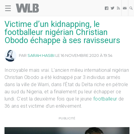
☰
Welovebuzz



Victime d’un kidnapping, le
footballeur nigérian Christian
Obodo échappe à ses ravisseurs
PAR
SARAH HASBI
LE 16 NOVEMBRE 2020 À 19:54
Incroyable mais vrai. L’ancien milieu international nigérian
Christian Obodo a été kidnappé par 3 individus armés
dans la ville de Warri, dans l’État du Delta riche en pétrole
au sud du Nigeria, et a finalement pu leur échapper ce
lundi. C’est la deuxième fois que le jeune
footballeur
de
36 ans est victime d’un enlèvement.
PUBLICITÉ