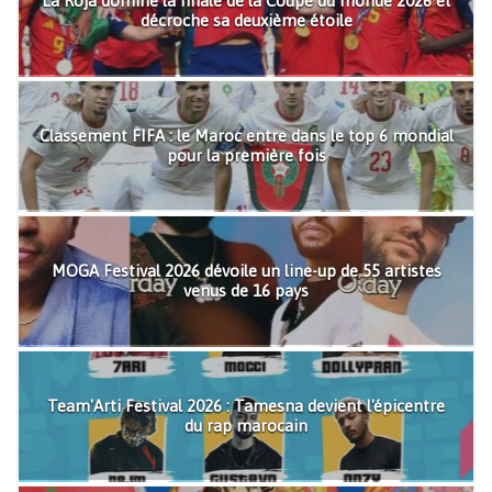
La Roja domine la finale de la Coupe du monde 2026 et
décroche sa deuxième étoile
Classement FIFA : le Maroc entre dans le top 6 mondial
pour la première fois
MOGA Festival 2026 dévoile un line-up de 55 artistes
venus de 16 pays
Team'Arti Festival 2026 : Tamesna devient l'épicentre
du rap marocain