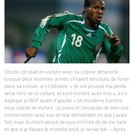
Obodo circulait en voiture avec sa copine dimanche
lorsque deux hommes armés s’étaient introduits de force
dans sa voiture, a-t-il déclaré. « Ils ont poussé ma petite
amie hors de la voiture, et sont montés avec moi », a-t-il
expliqué à l’AFP avant d’ajouter « Un troisième homme
nous suivait en voiture. Je priais et j’essayais de tenir une
conversation avec eux en leur demandant ce que j’avais
fait, mais ils m’ont aboyé dessus et m’ont dit de me taire
et que si je faisais le moindre bruit, je serais tué. » Après