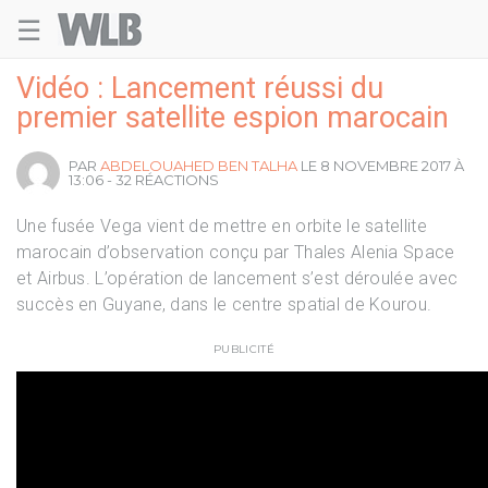
☰
Welovebuzz
Vidéo : Lancement réussi du
premier satellite espion marocain
PAR
ABDELOUAHED BEN TALHA
LE 8 NOVEMBRE 2017 À
13:06 - 32 RÉACTIONS
Une fusée Vega vient de mettre en orbite le satellite
marocain d’observation conçu par Thales Alenia Space
et Airbus. L’opération de lancement s’est déroulée avec
succès en Guyane, dans le centre spatial de Kourou.
PUBLICITÉ